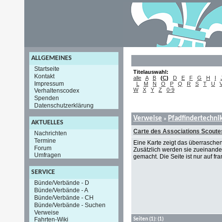
ALLGEMEINES
Startseite
Titelauswahl:
Kontakt
alle
A
B
(
C
)
D
E
F
G
H
I
Impressum
L
M
N
O
P
Q
R
S
T
U
W
X
Y
Z
0-9
Verhaltenscodex
Spenden
Datenschutzerklärung
Verweise
Pfadfindertechni
»
AKTUELLES
Carte des Associations Scoute
Nachrichten
Termine
Eine Karte zeigt das überrasche
Forum
Zusätzlich werden sie zueinander
Umfragen
gemacht. Die Seite ist nur auf fr
SERVICE
Bünde/Verbände - D
Bünde/Verbände - A
Bünde/Verbände - CH
Bünde/Verbände - Suchen
Verweise
Fahrten-Wiki
Seiten
(1):
(1)