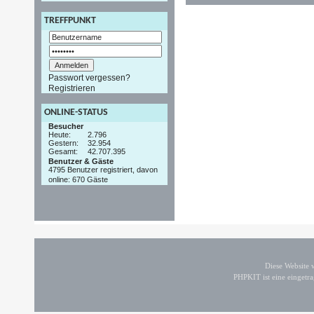
TREFFPUNKT
Passwort vergessen?
Registrieren
ONLINE-STATUS
Besucher
Heute:
2.796
Gestern:
32.954
Gesamt:
42.707.395
Benutzer & Gäste
4795 Benutzer registriert, davon
online: 670 Gäste
Diese Website
PHPKIT ist eine einget