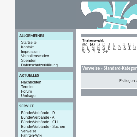
ALLGEMEINES
Titelauswahl:
Startseite
alle
(
A
)
B
C
D
E
F
G
H
I
Kontakt
K
L
M
N
O
P
Q
R
S
T
U
Impressum
W
X
Y
Z
0-9
Verhaltenscodex
Spenden
Datenschutzerklärung
Verweise
Standard-Kategor
»
AKTUELLES
Es liegen 
Nachrichten
Termine
Forum
Umfragen
SERVICE
Bünde/Verbände - D
Bünde/Verbände - A
Bünde/Verbände - CH
Bünde/Verbände - Suchen
Verweise
Fahrten-Wiki