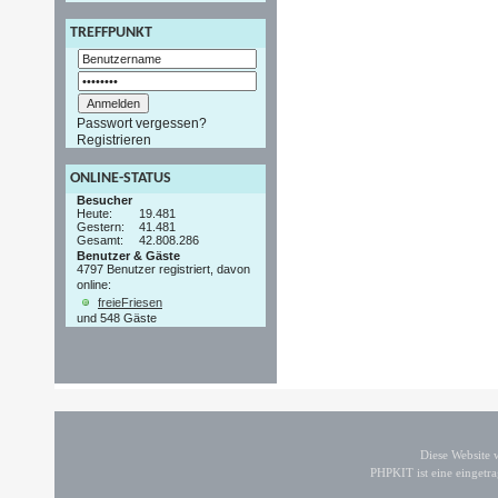
TREFFPUNKT
Passwort vergessen?
Registrieren
ONLINE-STATUS
Besucher
Heute:
19.481
Gestern:
41.481
Gesamt:
42.808.286
Benutzer & Gäste
4797 Benutzer registriert, davon
online:
freieFriesen
und 548 Gäste
Diese Website
PHPKIT ist eine einget