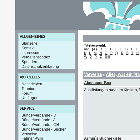
ALLGEMEINES
Startseite
Titelauswahl:
Kontakt
alle
(
A
)
B
C
D
E
F
G
H
I
Impressum
K
L
M
N
O
P
Q
R
S
T
U
W
X
Y
Z
0-9
Verhaltenscodex
Spenden
Datenschutzerklärung
Verweise
Alles, was ein Pf
»
AKTUELLES
Abenteuer-Box
Nachrichten
Termine
Ausrüstungen rund um Klettern, 
Forum
Umfragen
SERVICE
Bünde/Verbände - D
Bünde/Verbände - A
Bünde/Verbände - CH
Bünde/Verbände - Suchen
Verweise
Armin´s Bücherkiste
Fahrten-Wiki