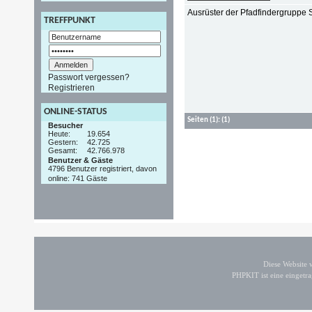
Ausrüster der Pfadfindergruppe 
TREFFPUNKT
Passwort vergessen?
Registrieren
ONLINE-STATUS
Seiten
(1):
(1)
Besucher
Heute:
19.654
Gestern:
42.725
Gesamt:
42.766.978
Benutzer & Gäste
4796 Benutzer registriert, davon
online: 741 Gäste
Diese Website
PHPKIT ist eine einget