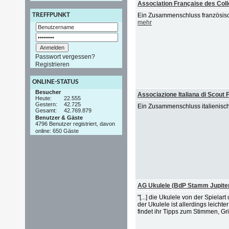
Association Française des Col
TREFFPUNKT
Ein Zusammenschluss französisch
mehr
Passwort vergessen?
Registrieren
ONLINE-STATUS
Besucher
Associazione Italiana di Scout F
Heute:
22.555
Gestern:
42.725
Ein Zusammenschluss italienische
Gesamt:
42.769.879
Benutzer & Gäste
4796 Benutzer registriert, davon
online: 650 Gäste
AG Ukulele (BdP Stamm Jupiter
"[...] die Ukulele von der Spielart
der Ukulele ist allerdings leicht
findet ihr Tipps zum Stimmen, Grif