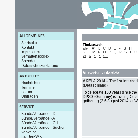
ALLGEMEINES
Startseite
Titelauswahl:
Kontakt
alle
(
A
)
B
C
D
E
F
G
H
I
Impressum
K
L
M
N
O
P
Q
R
S
T
U
W
X
Y
Z
0-9
Verhaltenscodex
Spenden
Datenschutzerklärung
Verweise
» Übersicht
AKTUELLES
AKELA 2014 – The 1st Internat
Nachrichten
(Deutschland)
Termine
Forum
To celebrate 100 years since the
Umfragen
DPSG (Germany) is inviting Cub Sc
gathering (2-6 August 2014, at 
SERVICE
Bünde/Verbände - D
Bünde/Verbände - A
Bünde/Verbände - CH
Bünde/Verbände - Suchen
Verweise
Fahrten-Wiki