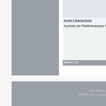
Armin´s Bücherkiste
Ausrüster der Pfadfindergruppe 
Seiten
(1):
(1)
Diese Website
PHPKIT ist eine einget