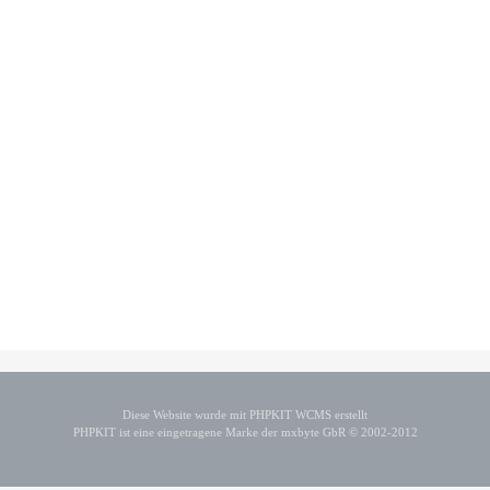
Diese Website wurde mit PHPKIT WCMS erstellt
PHPKIT ist eine eingetragene Marke der mxbyte GbR © 2002-2012