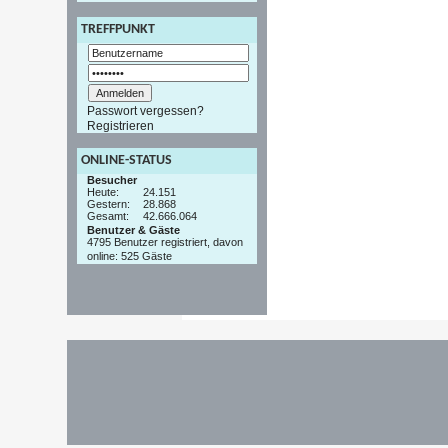
TREFFPUNKT
Passwort vergessen?
Registrieren
ONLINE-STATUS
Besucher
Heute:
24.151
Gestern:
28.868
Gesamt:
42.666.064
Benutzer & Gäste
4795 Benutzer registriert, davon
online: 525 Gäste