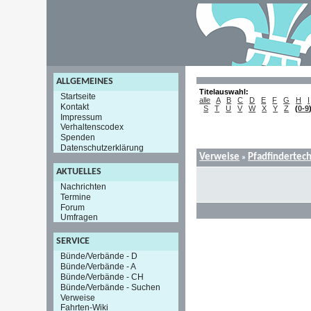
ALLGEMEINES
Titelauswahl:
Startseite
alle
A
B
C
D
E
F
G
H
I
Kontakt
S
T
U
V
W
X
Y
Z
(
0-9
Impressum
Verhaltenscodex
Spenden
Datenschutzerklärung
Verweise
Pfadfindertec
»
AKTUELLES
Nachrichten
Termine
Forum
Umfragen
SERVICE
Bünde/Verbände - D
Bünde/Verbände - A
Bünde/Verbände - CH
Bünde/Verbände - Suchen
Verweise
Fahrten-Wiki