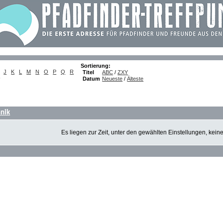
Sortierung:
J
K
L
M
N
O
P
Q
R
Titel
ABC
/
ZXY
)
Datum
Neueste
/
Älteste
hnik
Es liegen zur Zeit, unter den gewählten Einstellungen, kein