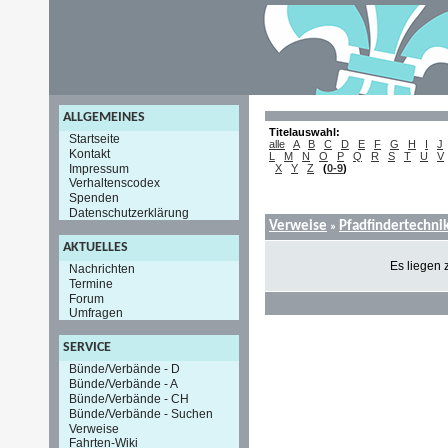
ALLGEMEINES
Titelauswahl:
Startseite
alle
A
B
C
D
E
F
G
H
I
J
Kontakt
L
M
N
O
P
Q
R
S
T
U
V
Impressum
X
Y
Z
(
0-9
)
Verhaltenscodex
Spenden
Datenschutzerklärung
Verweise
Pfadfindertechni
»
AKTUELLES
Es liegen 
Nachrichten
Termine
Forum
Umfragen
SERVICE
Bünde/Verbände - D
Bünde/Verbände - A
Bünde/Verbände - CH
Bünde/Verbände - Suchen
Verweise
Fahrten-Wiki