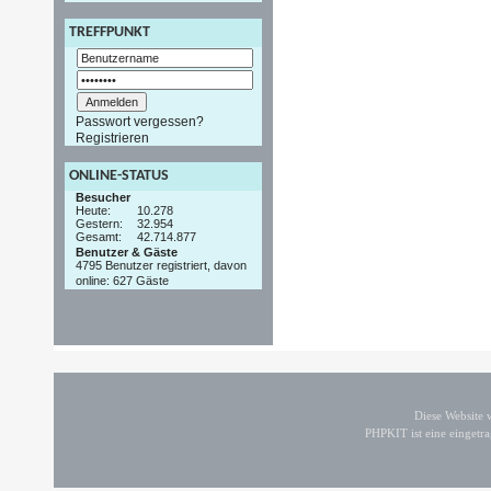
TREFFPUNKT
Passwort vergessen?
Registrieren
ONLINE-STATUS
Besucher
Heute:
10.278
Gestern:
32.954
Gesamt:
42.714.877
Benutzer & Gäste
4795 Benutzer registriert, davon
online: 627 Gäste
Diese Website
PHPKIT ist eine einget