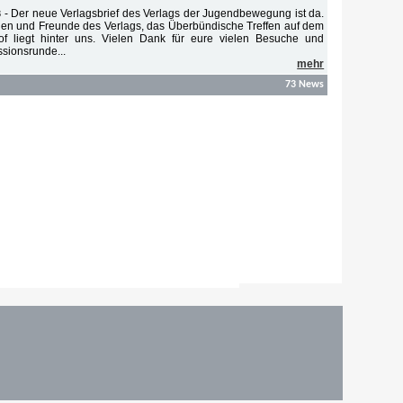
-
Der neue Verlagsbrief des Verlags der Jugendbewegung ist da.
8
en und Freunde des Verlags, das Überbündische Treffen auf dem
of liegt hinter uns. Vielen Dank für eure vielen Besuche und
ssionsrunde...
mehr
73 News