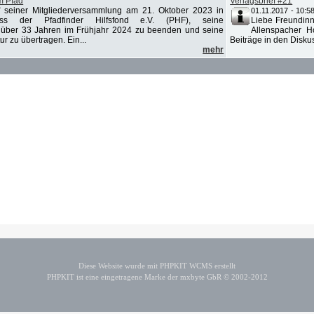
m Pfad
Verlagsbrief #21
 seiner Mitgliederversammlung am 21. Oktober 2023 in
01.11.2017 - 10:5
oss der Pfadfinder Hilfsfond e.V. (PHF), seine
Liebe Freundinn
h über 33 Jahren im Frühjahr 2024 zu beenden und seine
Allenspacher H
ur zu übertragen. Ein...
Beiträge in den Disku
mehr
Diese Website wurde mit PHPKIT WCMS erstellt
PHPKIT ist eine eingetragene Marke der mxbyte GbR © 2002-2012