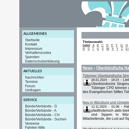
ALLGEMEINES
Startseite
Titelauswahl:
Kontakt
(
alle
)
A
B
C
D
E
F
G
H
Impressum
R
S
T
U
V
W
X
Y
Z
0-
Verhaltenscodex
Spenden
Datenschutzerklärung
News
Überbündische Na
»
AKTUELLES
Tübinger Überbündische Sin
Nachrichten
-
Lie
26.01.2024 - 18:23
Termine
Überbündische Singeru
Forum
Tübinger CPD können wi
Umfragen
des Evangelischen Stiftes Tüb
SERVICE
Neu in Würzburg und Umgebun
Bünde/Verbände - D
-
Ha
12.11.2023 - 01:08
Bünde/Verbände - A
pfadfinderisch aktiv ble
und Sippen in Würz
Bünde/Verbände - CH
Mitarbeitende, die Lust auf Si
Bünde/Verbände - Suchen
Verweise
Fahrten-Wiki