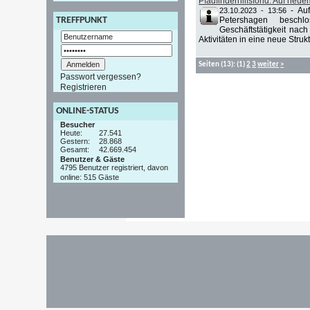
Pfadfinderhilfsfond: Auf neue
-
Auf
23.10.2023 - 13:56
Petershagen beschl
TREFFPUNKT
Geschäftstätigkeit nac
Aktivitäten in eine neue Strukt
Seiten
(13):
(1)
2
3
weiter
>
Passwort vergessen?
Registrieren
ONLINE-STATUS
Besucher
Heute:
27.541
Gestern:
28.868
Gesamt:
42.669.454
Benutzer & Gäste
4795 Benutzer registriert, davon
online: 515 Gäste