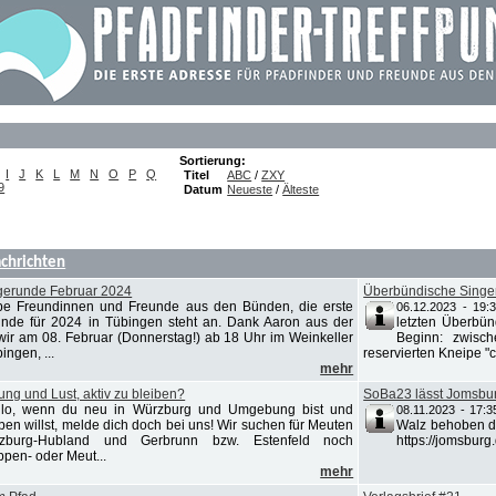
Sortierung:
I
J
K
L
M
N
O
P
Q
Titel
ABC
/
ZXY
9
Datum
Neueste
/
Älteste
chrichten
gerunde Februar 2024
Überbündische Singe
be Freundinnen und Freunde aus den Bünden, die erste
06.12.2023 - 19:
nde für 2024 in Tübingen steht an. Dank Aaron aus der
letzten Überbün
r am 08. Februar (Donnerstag!) ab 18 Uhr im Weinkeller
Beginn: zwisc
ingen, ...
reservierten Kneipe "c.
mehr
g und Lust, aktiv zu bleiben?
SoBa23 lässt Jomsbur
llo, wenn du neu in Würzburg und Umgebung bist und
08.11.2023 - 17:3
iben willst, melde dich doch bei uns! Wir suchen für Meuten
Walz behoben d
burg-Hubland und Gerbrunn bzw. Estenfeld noch
https://jomsburg
ppen- oder Meut...
mehr