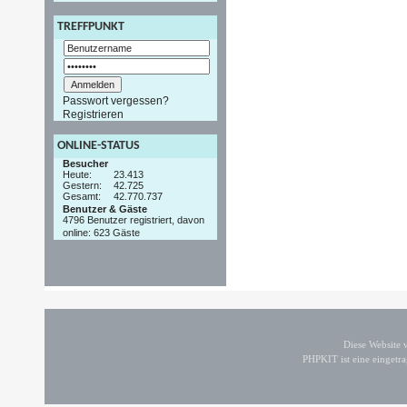
TREFFPUNKT
Passwort vergessen?
Registrieren
ONLINE-STATUS
Besucher
Heute:
23.413
Gestern:
42.725
Gesamt:
42.770.737
Benutzer & Gäste
4796 Benutzer registriert, davon
online: 623 Gäste
Diese Website
PHPKIT ist eine einget