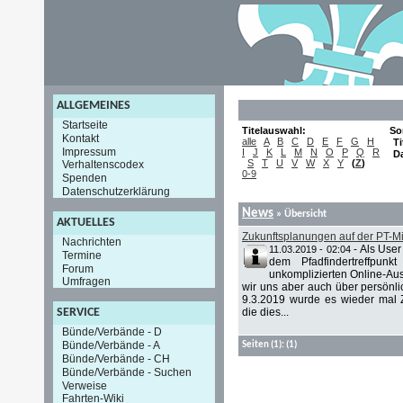
ALLGEMEINES
Startseite
Titelauswahl:
So
Kontakt
alle
A
B
C
D
E
F
G
H
Ti
Impressum
I
J
K
L
M
N
O
P
Q
R
D
S
T
U
V
W
X
Y
(
Z
)
Verhaltenscodex
0-9
Spenden
Datenschutzerklärung
News
» Übersicht
AKTUELLES
Zukunftsplanungen auf der PT-M
Nachrichten
-
Als User
11.03.2019 - 02:04
Termine
dem Pfadfindertreffpun
Forum
unkomplizierten Online-Au
Umfragen
wir uns aber auch über persönli
9.3.2019 wurde es wieder mal Z
die dies...
SERVICE
Bünde/Verbände - D
Bünde/Verbände - A
Seiten
(1):
(1)
Bünde/Verbände - CH
Bünde/Verbände - Suchen
Verweise
Fahrten-Wiki