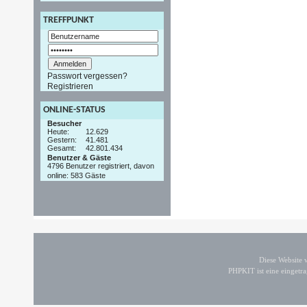
TREFFPUNKT
Passwort vergessen?
Registrieren
ONLINE-STATUS
Besucher
Heute:
12.629
Gestern:
41.481
Gesamt:
42.801.434
Benutzer & Gäste
4796 Benutzer registriert, davon
online: 583 Gäste
Diese Website
PHPKIT ist eine einget