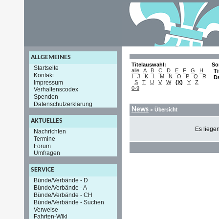
ALLGEMEINES
Titelauswahl:
So
Startseite
alle
A
B
C
D
E
F
G
H
Ti
Kontakt
I
J
K
L
M
N
O
P
Q
R
D
Impressum
S
T
U
V
W
(
X
)
Y
Z
0-9
Verhaltenscodex
Spenden
Datenschutzerklärung
News
» Übersicht
AKTUELLES
Es liege
Nachrichten
Termine
Forum
Umfragen
SERVICE
Bünde/Verbände - D
Bünde/Verbände - A
Bünde/Verbände - CH
Bünde/Verbände - Suchen
Verweise
Fahrten-Wiki