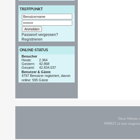
TREFFPUNKT
Passwort vergessen?
Registrieren
ONLINE-STATUS
Besucher
Heute:
2.364
Gestern:
42.868
Gesamt:
42.834.037
Benutzer & Gäste
4797 Benutzer registriert, davon
online: 595 Gäste
Diese Website
PHPKIT ist eine einget