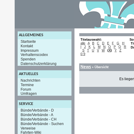
ALLGEMEINES
Titelauswahl:
So
Startseite
alle
A
B
C
D
E
F
G
H
Ti
Kontakt
I
J
K
L
M
N
O
P
Q
R
D
Impressum
S
T
U
V
W
(
X
)
Y
Z
0-9
Verhaltenscodex
Spenden
Datenschutzerklärung
News
» Übersicht
AKTUELLES
Es liege
Nachrichten
Termine
Forum
Umfragen
SERVICE
Bünde/Verbände - D
Bünde/Verbände - A
Bünde/Verbände - CH
Bünde/Verbände - Suchen
Verweise
Fahrten-Wiki