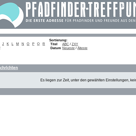
Sortierung:
J
K
L
M
N
O
P
Q
R
Titel
ABC
/
ZXY
9
Datum
Neueste
/
Älteste
chrichten
Es liegen zur Zeit, unter den gewählten Einstellungen, ke