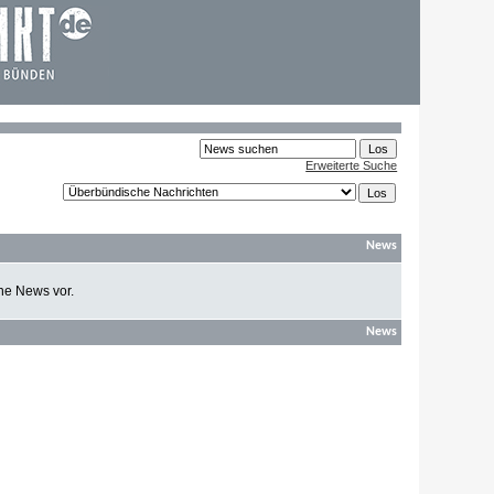
Erweiterte Suche
News
ine News vor.
News