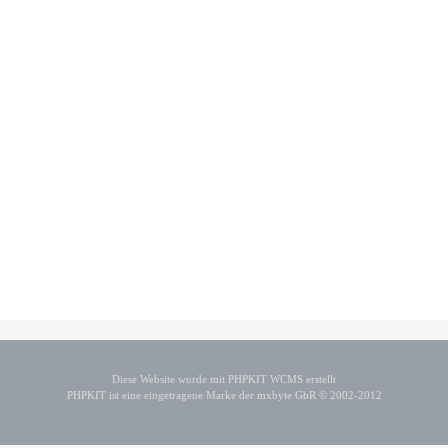
Diese Website wurde mit PHPKIT WCMS erstellt
PHPKIT ist eine eingetragene Marke der mxbyte GbR © 2002-2012