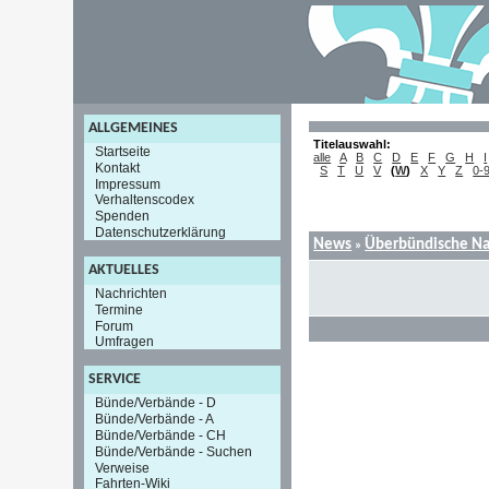
ALLGEMEINES
Titelauswahl:
Startseite
alle
A
B
C
D
E
F
G
H
I
Kontakt
S
T
U
V
(
W
)
X
Y
Z
0-
Impressum
Verhaltenscodex
Spenden
Datenschutzerklärung
News
Überbündische Na
»
AKTUELLES
Nachrichten
Termine
Forum
Umfragen
SERVICE
Bünde/Verbände - D
Bünde/Verbände - A
Bünde/Verbände - CH
Bünde/Verbände - Suchen
Verweise
Fahrten-Wiki