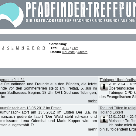
Sortierung:
J
K
L
M
N
O
P
Q
R
Titel
ABC
/
ZXY
9
Datum
Neueste
/
Älteste
erunde Juli 24
Tübinger Überbündis
be Freundinnen und Freunde aus den Bünden, die letzte
26.01.2024 - 18:
nde vor den Sommerferien steigt am Freitag, 5. Juli im
Überbündische 
nger Sudhauses. Beginn: 18 Uhr ORT: Sudhaus Tübingen,
Tübinger CPD kö
im...
des Evangelischen Stif
mehr
 Raumünzach am 13.05.2012 im Ersten
Tod und Töten in relig
aumünzach-Tatort am 13.5.2012 im Ersten Der u.a. im
Roland Eckert
umünzach gedrehte Tatort "Der Wald steht schwarz und
12.01.2012 - 22:
ommissaren Lena Odenthal und Mario Kopper wird am
Meissner-Treff
ten ausgestrahlt. Tr...
Ich habe mich d
mehr
bin zu folgendem Ergeb