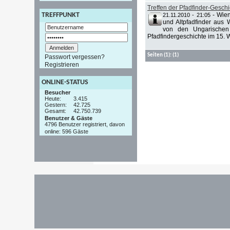
Treffen der Pfadfinder-Geschi
-
Wien
TREFFPUNKT
21.11.2010 - 21:05
und Altpfadfinder aus W
von den Ungarischen 
Pfadfindergeschichte im 15. W
Seiten
(1):
(1)
Passwort vergessen?
Registrieren
ONLINE-STATUS
Besucher
Heute:
3.415
Gestern:
42.725
Gesamt:
42.750.739
Benutzer & Gäste
4796 Benutzer registriert, davon
online: 596 Gäste