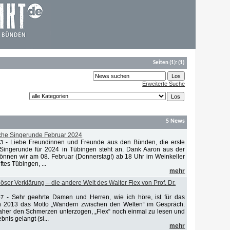
Seiten
(1):
(1)
Erweiterte Suche
5 News
che Singerunde Februar 2024
-
Liebe Freundinnen und Freunde aus den Bünden, die erste
23
Singerunde für 2024 in Tübingen steht an. Dank Aaron aus der
nnen wir am 08. Februar (Donnerstag!) ab 18 Uhr im Weinkeller
tes Tübingen, ...
mehr
iöser Verklärung – die andere Welt des Walter Flex von Prof. Dr.
-
Sehr geehrte Damen und Herren, wie ich höre, ist für das
47
en 2013 das Motto „Wandern zwischen den Welten“ im Gespräch.
aher den Schmerzen unterzogen, „Flex“ noch einmal zu lesen und
nis gelangt (si...
mehr