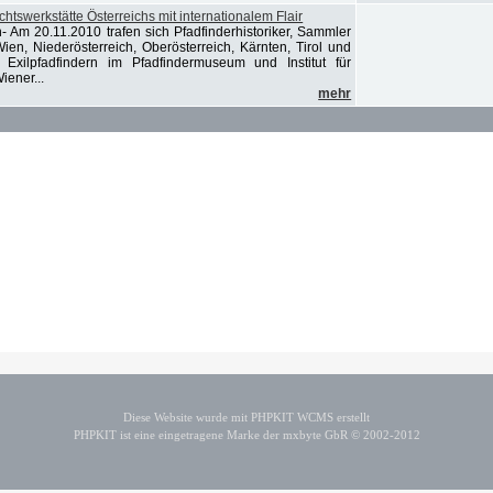
chtswerkstätte Österreichs mit internationalem Flair
- Am 20.11.2010 trafen sich Pfadfinderhistoriker, Sammler
ien, Niederösterreich, Oberösterreich, Kärnten, Tirol und
Exilpfadfindern im Pfadfindermuseum und Institut für
iener...
mehr
Diese Website wurde mit PHPKIT WCMS erstellt
PHPKIT ist eine eingetragene Marke der mxbyte GbR © 2002-2012