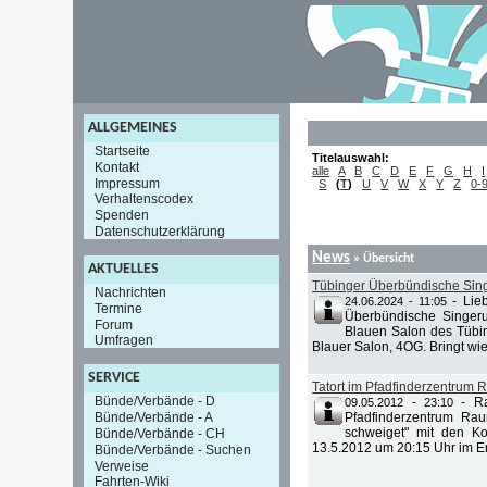
ALLGEMEINES
Startseite
Titelauswahl:
Kontakt
alle
A
B
C
D
E
F
G
H
I
Impressum
S
(
T
)
U
V
W
X
Y
Z
0-
Verhaltenscodex
Spenden
Datenschutzerklärung
News
» Übersicht
AKTUELLES
Tübinger Überbündische Sing
Nachrichten
-
Lie
24.06.2024 - 11:05
Termine
Überbündische Singeru
Forum
Blauen Salon des Tübi
Umfragen
Blauer Salon, 4OG. Bringt wie 
SERVICE
Tatort im Pfadfinderzentrum
Bünde/Verbände - D
-
R
09.05.2012 - 23:10
Bünde/Verbände - A
Pfadfinderzentrum Ra
schweiget" mit den K
Bünde/Verbände - CH
13.5.2012 um 20:15 Uhr im Ers
Bünde/Verbände - Suchen
Verweise
Fahrten-Wiki