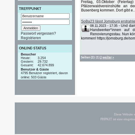
Freitag, 03.Oktober (Feiert
Pfälzerwaldvereinshütte an d
TREFFPUNKT
Busenberg kommen. Dort gibt e..
SoBa23 lässt Jomsburg erstrahl
-
Und dan
08.11.2023 - 17:35
Handwerker*innen auf 
Passwort vergessen?
Renovierungsstau. Nun kö
Registrieren
kommen! https://jomsburg.de/som
ONLINE-STATUS
Besucher
Heute:
3.254
Seiten
(2):
(1)
2
weiter
>
Gestern:
29.732
Gesamt:
42.674.899
Benutzer & Gäste
4795 Benutzer registriert, davon
online: 503 Gäste
Diese Website
PHPKIT ist eine einget