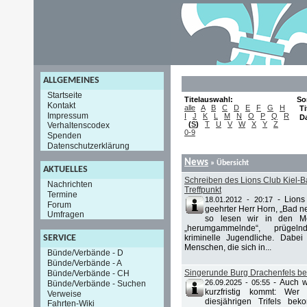
ALLGEMEINES
Startseite
Titelauswahl:
So
Kontakt
alle
A
B
C
D
E
F
G
H
Ti
Impressum
I
J
K
L
M
N
O
P
Q
R
D
(
S
)
T
U
V
W
X
Y
Z
Verhaltenscodex
0-9
Spenden
Datenschutzerklärung
News
» Übersicht
AKTUELLES
Schreiben des Lions Club Kiel-Ba
Nachrichten
Treffpunkt
Termine
-
Lions
18.01.2012 - 20:17
Forum
geehrter Herr Horn, „Bad 
Umfragen
so lesen wir in den M
„herumgammelnde“, prügel
kriminelle Jugendliche. Dabei
SERVICE
Menschen, die sich in...
Bünde/Verbände - D
Bünde/Verbände - A
Singerunde Burg Drachenfels be
Bünde/Verbände - CH
-
Auch w
26.09.2025 - 05:55
Bünde/Verbände - Suchen
kurzfristig kommt: Wer
Verweise
diesjährigen Trifels b
Fahrten-Wiki