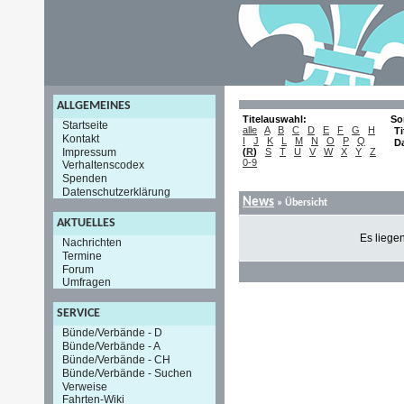
ALLGEMEINES
Titelauswahl:
So
Startseite
alle
A
B
C
D
E
F
G
H
Ti
Kontakt
I
J
K
L
M
N
O
P
Q
D
Impressum
(
R
)
S
T
U
V
W
X
Y
Z
0-9
Verhaltenscodex
Spenden
Datenschutzerklärung
News
» Übersicht
AKTUELLES
Es liege
Nachrichten
Termine
Forum
Umfragen
SERVICE
Bünde/Verbände - D
Bünde/Verbände - A
Bünde/Verbände - CH
Bünde/Verbände - Suchen
Verweise
Fahrten-Wiki