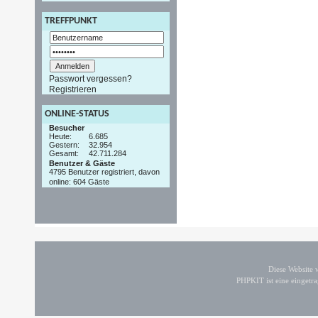
TREFFPUNKT
Passwort vergessen?
Registrieren
ONLINE-STATUS
Besucher
Heute:
6.685
Gestern:
32.954
Gesamt:
42.711.284
Benutzer & Gäste
4795 Benutzer registriert, davon
online: 604 Gäste
Diese Website
PHPKIT ist eine einget