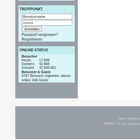
TREFFPUNKT
Passwort vergessen?
Registrieren
ONLINE-STATUS
Besucher
Heute:
17.008
Gestern:
42.868
Gesamt:
42.848.681
Benutzer & Gäste
4797 Benutzer registriert, davon
online: 646 Gäste
Diese Website
PHPKIT ist eine einget