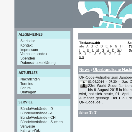
ALLGEMEINES
Startseite
Titelauswahl:
So
Kontakt
alle
A
B
C
D
E
F
G
H
Ti
Impressum
I
J
K
L
M
N
O
P
(
Q
)
D
R
S
T
U
V
W
X
Y
Z
Verhaltenscodex
0-9
Spenden
Datenschutzerklärung
News
Überbündische Nachr
»
AKTUELLES
QR-Code-Aufnäher zum Jambor
Nachrichten
-
Das D
01.04.2014 - 07:30
Termine
23rd World Scout Jambore
Forum
bis 8. August 2015 in Kira
Umfragen
wird, hat sich heute, 01. Apri
Aufnäher geeinigt. Der Clou da
QR-Code, de...
SERVICE
Bünde/Verbände - D
Bünde/Verbände - A
Seiten
(1):
(1)
Bünde/Verbände - CH
Bünde/Verbände - Suchen
Verweise
Fahrten-Wiki