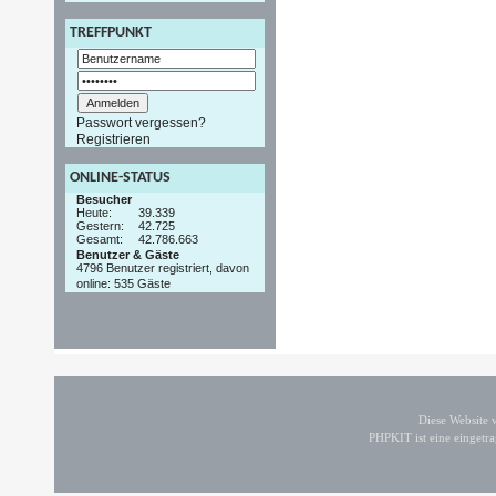
TREFFPUNKT
Passwort vergessen?
Registrieren
ONLINE-STATUS
Besucher
Heute:
39.339
Gestern:
42.725
Gesamt:
42.786.663
Benutzer & Gäste
4796 Benutzer registriert, davon
online: 535 Gäste
Diese Website
PHPKIT ist eine einget