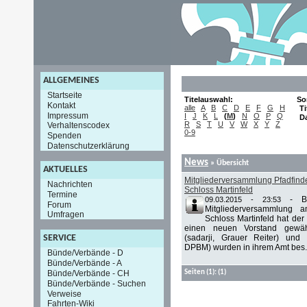
ALLGEMEINES
Startseite
Titelauswahl:
So
Kontakt
alle
A
B
C
D
E
F
G
H
Ti
Impressum
I
J
K
L
(
M
)
N
O
P
Q
D
R
S
T
U
V
W
X
Y
Z
Verhaltenscodex
0-9
Spenden
Datenschutzerklärung
News
» Übersicht
AKTUELLES
Mitgliederversammlung Pfadfinder
Nachrichten
Schloss Martinfeld
Termine
-
B
09.03.2015 - 23:53
Forum
Mitgliederversammlung
Umfragen
Schloss Martinfeld hat der 
einen neuen Vorstand gewähl
(sadarji, Grauer Reiter) und
SERVICE
DPBM) wurden in ihrem Amt bes.
Bünde/Verbände - D
Bünde/Verbände - A
Bünde/Verbände - CH
Seiten
(1):
(1)
Bünde/Verbände - Suchen
Verweise
Fahrten-Wiki