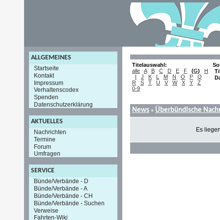
ALLGEMEINES
Titelauswahl:
So
Startseite
alle
A
B
C
D
E
F
(
G
)
H
Ti
Kontakt
I
J
K
L
M
N
O
P
Q
D
Impressum
R
S
T
U
V
W
X
Y
Z
0-9
Verhaltenscodex
Spenden
Datenschutzerklärung
News
Überbündische Nachr
»
AKTUELLES
Es liege
Nachrichten
Termine
Forum
Umfragen
SERVICE
Bünde/Verbände - D
Bünde/Verbände - A
Bünde/Verbände - CH
Bünde/Verbände - Suchen
Verweise
Fahrten-Wiki