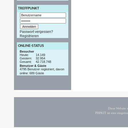
TREFFPUNKT
Passwort vergessen?
Registrieren
ONLINE-STATUS
Besucher
Heute:
14.149
Gestern:
32.954
Gesamt:
42.718.748
Benutzer & Gäste
4795 Benutzer registriert, davon
online: 689 Gäste
Diese Website
PHPKIT ist eine einget