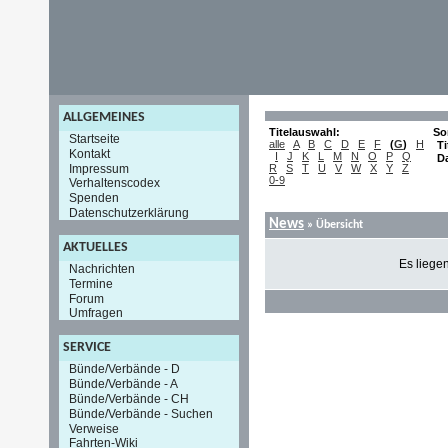
ALLGEMEINES
Titelauswahl:
So
Startseite
alle
A
B
C
D
E
F
(
G
)
H
Ti
Kontakt
I
J
K
L
M
N
O
P
Q
D
Impressum
R
S
T
U
V
W
X
Y
Z
0-9
Verhaltenscodex
Spenden
Datenschutzerklärung
News
» Übersicht
AKTUELLES
Es liege
Nachrichten
Termine
Forum
Umfragen
SERVICE
Bünde/Verbände - D
Bünde/Verbände - A
Bünde/Verbände - CH
Bünde/Verbände - Suchen
Verweise
Fahrten-Wiki