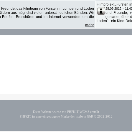
Filmprojekt „Fürsten
 Freunde, das Filmteam von Fürsten in Lumpen und Loden
28.09.2012 - 11:4
Bildern aus möglichst vielen unterschiedlichen Bünden. Wir
und Freunde, v
n Briefen, Broschüren und im Internet verwenden, um die
gestartet, über
Loden“ - ein Kino-Doku
mehr
Diese Website wurde mit PHPKIT WCMS erstellt
PHPKIT ist eine eingetragene Marke der mxbyte GbR © 2002-2012