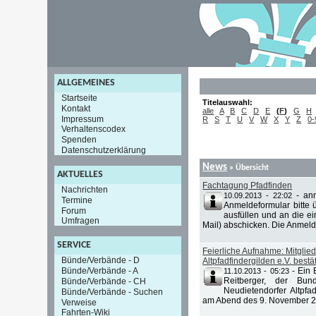
ALLGEMEINES
Startseite
Titelauswahl:
Kontakt
alle
A
B
C
D
E
(
F
)
G
H
Impressum
R
S
T
U
V
W
X
Y
Z
0-
Verhaltenscodex
Spenden
Datenschutzerklärung
News
» Übersicht
AKTUELLES
Fachtagung Pfadfinden
Nachrichten
-
an
10.09.2013 - 22:02
Termine
Anmeldeformular bitte ü
Forum
ausfüllen und an die e
Umfragen
Mail) abschicken. Die Anmeld
SERVICE
Feierliche Aufnahme: Mitglie
Bünde/Verbände - D
Altpfadfindergilden e.V. bestät
Bünde/Verbände - A
-
Ein 
11.10.2013 - 05:23
Reitberger, der Bund
Bünde/Verbände - CH
Neudietendorfer Altpf
Bünde/Verbände - Suchen
am Abend des 9. November 201
Verweise
Fahrten-Wiki