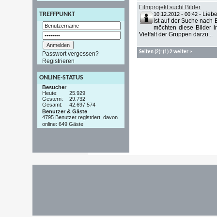
Filmprojekt sucht Bilder
-
Liebe
TREFFPUNKT
10.12.2012 - 00:42
ist auf der Suche nach 
möchten diese Bilder i
Vielfalt der Gruppen darzu...
Seiten
(2):
(1)
2
weiter
>
Passwort vergessen?
Registrieren
ONLINE-STATUS
Besucher
Heute:
25.929
Gestern:
29.732
Gesamt:
42.697.574
Benutzer & Gäste
4795 Benutzer registriert, davon
online: 649 Gäste