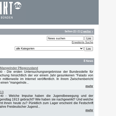
Seiten
(2):
(1)
2
weiter
>
Erweiterte Suche
8 News
 Mangelnder Pflegezustand
-
Die ersten Untersuchungsergebnisse der Bundesstelle für
00
uchung hinsichtlich der vor einem Jahr gesunkenen “Falado von
mittlerweile im Internet veröffentlich. In ihrem Zwischenbericht
 einen “mangelnde...
mehr
013
-
Welche Impulse haben die Jugendbewegung und der
:40
ugendtag 1913 gebracht? Wie haben sie nachgewirkt? Und welche
 ihnen heute zu? Pünktlich zum Lager erscheint die Festschrift
ahre Freideutscher Jugend...
mehr