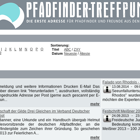
Sortierung:
I
J
K
L
M
N
O
P
Q
Titel
ABC
/
ZXY
9
Datum
Neueste
/
Älteste
Falado von Rhodois -
meldung und weitere Informationen Drucken E-Mail Das
13.08.2014 - 09:
ber diesen link "Herunterladen ", ausdrucken, vollständig
Seeunfallunters
ingedruckte Adresse per Post (gerne auch gescannt per E-
Rhodos” wurden 
un...
möchten die Experten
mehr
dschaft der Gilde Drei Gleichen im Verband Deutscher
Festschrift Meißner 2
igt
24.09.2013 - 23
Banner, eine Urkunde und ein Handbuch übergab Helmut
Freideutsche J
esvorsitzende der deutschen Altpfadfinder, an die
Bedeutung kommt
adfindergilde zum Zeichen ihrer Gründung. So geschehen
Meißner 2013 – 100 J
3 zur Feierlichen A...
mehr