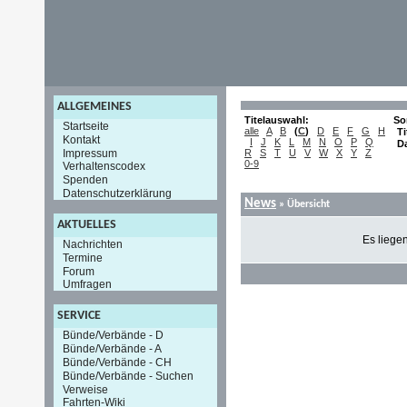
ALLGEMEINES
Titelauswahl:
So
Startseite
alle
A
B
(
C
)
D
E
F
G
H
Ti
Kontakt
I
J
K
L
M
N
O
P
Q
D
Impressum
R
S
T
U
V
W
X
Y
Z
0-9
Verhaltenscodex
Spenden
Datenschutzerklärung
News
» Übersicht
AKTUELLES
Es liege
Nachrichten
Termine
Forum
Umfragen
SERVICE
Bünde/Verbände - D
Bünde/Verbände - A
Bünde/Verbände - CH
Bünde/Verbände - Suchen
Verweise
Fahrten-Wiki