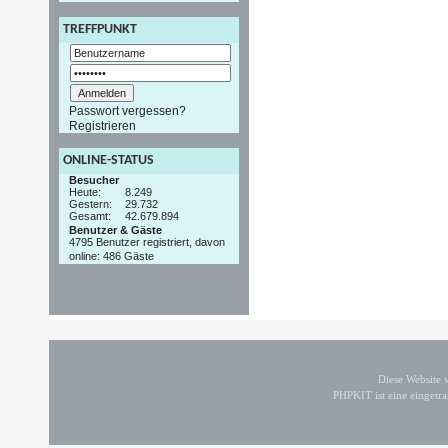
TREFFPUNKT
Passwort vergessen?
Registrieren
ONLINE-STATUS
Besucher
Heute:
8.249
Gestern:
29.732
Gesamt:
42.679.894
Benutzer & Gäste
4795 Benutzer registriert, davon
online: 486 Gäste
Diese Website
PHPKIT ist eine einget