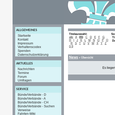
ALLGEMEINES
Titelauswahl:
So
Startseite
alle
A
(
B
)
C
D
E
F
G
Ti
Kontakt
H
I
J
K
L
M
N
O
P
Q
D
Impressum
R
S
T
U
V
W
X
Y
Z
0-9
Verhaltenscodex
Spenden
Datenschutzerklärung
News
» Übersicht
AKTUELLES
Es liege
Nachrichten
Termine
Forum
Umfragen
SERVICE
Bünde/Verbände - D
Bünde/Verbände - A
Bünde/Verbände - CH
Bünde/Verbände - Suchen
Verweise
Fahrten-Wiki