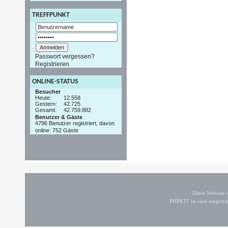
TREFFPUNKT
Passwort vergessen?
Registrieren
ONLINE-STATUS
Besucher
Heute:
12.558
Gestern:
42.725
Gesamt:
42.759.882
Benutzer & Gäste
4796 Benutzer registriert, davon
online: 752 Gäste
Diese Website
PHPKIT ist eine einget