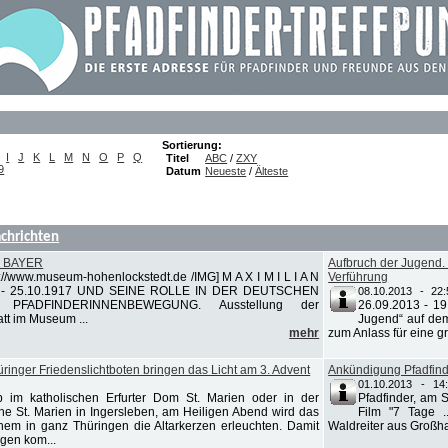
Sortierung:
I
J
K
L
M
N
O
P
Q
Titel
ABC
/
ZXY
9
Datum
Neueste
/
Älteste
chrichten
 BAYER
Aufbruch der Jugend
p://www.museum-hohenlockstedt.de /IMG] M A X I M I L I A N
Verführung
2 - 25.10.1917 UND SEINE ROLLE IN DER DEUTSCHEN
08.10.2013 - 22:
PFADFINDERINNENBEWEGUNG. Ausstellung der
26.09.2013 - 19
tt im Museum ...
Jugend“ auf de
mehr
zum Anlass für eine g
inger Friedenslichtboten bringen das Licht am 3. Advent
Ankündigung Pfadfin
01.10.2013 - 14
 im katholischen Erfurter Dom St. Marien oder in der
Pfadfinder, am
che St. Marien in Ingersleben, am Heiligen Abend wird das
Film "7 Tage .
ehem in ganz Thüringen die Altarkerzen erleuchten. Damit
Waldreiter aus Großha
ngen kom...