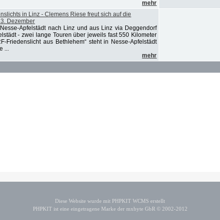
mehr
lichts in Linz - Clemens Riese freut sich auf die
23. Dezember
Nesse-Apfelstädt nach Linz und aus Linz via Deggendorf
städt - zwei lange Touren über jeweils fast 550 Kilometer
RF-Friedenslicht aus Bethlehem“ steht in Nesse-Apfelstädt
 ...
mehr
Diese Website wurde mit PHPKIT WCMS erstellt
PHPKIT ist eine eingetragene Marke der mxbyte GbR © 2002-2012