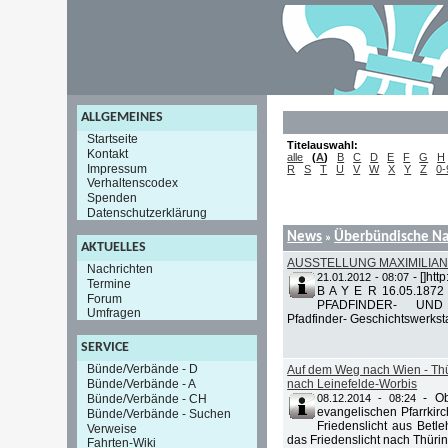
ALLGEMEINES
Startseite
Titelauswahl:
Kontakt
alle
(
A
)
B
C
D
E
F
G
H
Impressum
R
S
T
U
V
W
X
Y
Z
0-
Verhaltenscodex
Spenden
Datenschutzerklärung
News
Überbündische Na
»
AKTUELLES
AUSSTELLUNG MAXIMILIAN
Nachrichten
-
[]htt
21.01.2012 - 08:07
Termine
B A Y E R 16.05.187
Forum
PFADFINDER- UND 
Umfragen
Pfadfinder- Geschichtswerksta
SERVICE
Bünde/Verbände - D
Auf dem Weg nach Wien - Thür
Bünde/Verbände - A
nach Leinefelde-Worbis
-
Ob
Bünde/Verbände - CH
08.12.2014 - 08:24
evangelischen Pfarrkir
Bünde/Verbände - Suchen
Friedenslicht aus Betl
Verweise
das Friedenslicht nach Thüri
Fahrten-Wiki