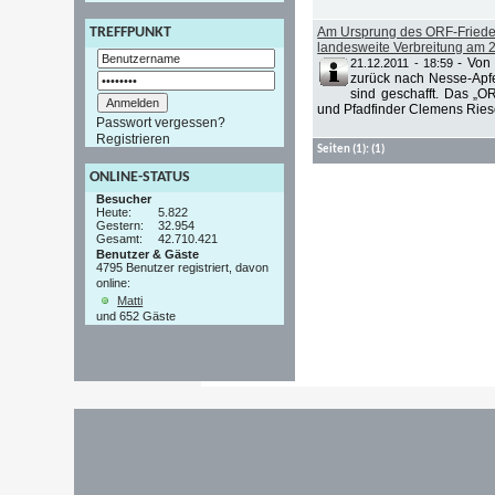
Am Ursprung des ORF-Friedens
TREFFPUNKT
landesweite Verbreitung am 
-
Von 
21.12.2011 - 18:59
zurück nach Nesse-Apfel
sind geschafft. Das „O
und Pfadfinder Clemens Riese
Passwort vergessen?
Registrieren
Seiten
(1):
(1)
ONLINE-STATUS
Besucher
Heute:
5.822
Gestern:
32.954
Gesamt:
42.710.421
Benutzer & Gäste
4795 Benutzer registriert, davon
online:
Matti
und 652 Gäste