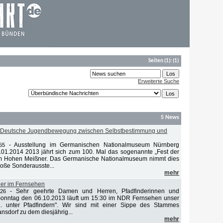
Seiten
(1):
(1)
Erweiterte Suche
5 News
. Deutsche Jugendbewegung zwischen Selbstbestimmung und
-
Ausstellung im Germanischen Nationalmuseum Nürnberg
55
.01.2014 2013 jährt sich zum 100. Mal das sogenannte „Fest der
m Hohen Meißner. Das Germanische Nationalmuseum nimmt dies
roße Sonderausste...
mehr
der im Fernsehen
-
Sehr geehrte Damen und Herren, Pfadfinderinnen und
:26
 Sonntag den 06.10.2013 läuft um 15:30 im NDR Fernsehen unser
.. unter Pfadfindern". Wir sind mit einer Sippe des Stammes
nsdorf zu dem diesjährig...
mehr