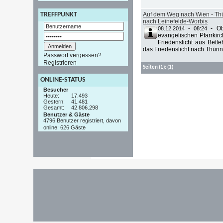
Auf dem Weg nach Wien - Thür
TREFFPUNKT
nach Leinefelde-Worbis
-
Ob
08.12.2014 - 08:24
evangelischen Pfarrkir
Friedenslicht aus Betl
das Friedenslicht nach Thüri
Passwort vergessen?
Registrieren
Seiten
(1):
(1)
ONLINE-STATUS
Besucher
Heute:
17.493
Gestern:
41.481
Gesamt:
42.806.298
Benutzer & Gäste
4796 Benutzer registriert, davon
online: 626 Gäste