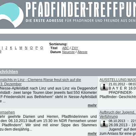
Sortierung:
I
J
K
L
M
N
O
P
Q
Titel
ABC
/
ZXY
9
Datum
Neueste
/
Älteste
chrichten
lichts in Linz - Clemens Riese freut sich auf die
AUSSTELLUNG MAXI
23. Dezember
21.01.2012 - 08:0
Nesse-Apfelstädt nach Linz und aus Linz via Deggendorf
B A Y E R 16.
städt - zwei lange Touren über jeweils fast 550 Kilometer
PFADFINDER-
RF-Friedenslicht aus Bethlehem“ steht in Nesse-Apfelstädt
Pfadfinder- Geschicht
 ...
mehr
Fernsehen
Aufbruch der Jugend
ehr geehrte Damen und Herren, Pfadfinderinnen und
Verführung
g den 06.10.2013 läuft um 15:30 im NDR Fernsehen unser
08.10.2013 - 22:
r Pfadfindern". Wir sind mit einer Sippe des Stammes
26.09.2013 - 19
u dem diesjährig...
Jugend“ auf de
mehr
zum Anlass für eine g