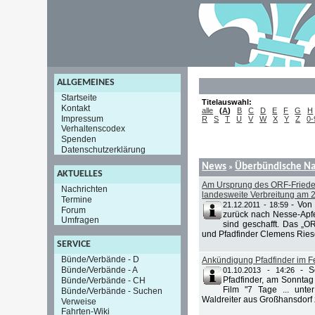
ALLGEMEINES
Startseite
Titelauswahl:
Kontakt
alle
(
A
)
B
C
D
E
F
G
H
Impressum
R
S
T
U
V
W
X
Y
Z
0-
Verhaltenscodex
Spenden
Datenschutzerklärung
News
Überbündische Na
»
AKTUELLES
Am Ursprung des ORF-Friedens
Nachrichten
landesweite Verbreitung am 
Termine
-
Von 
21.12.2011 - 18:59
Forum
zurück nach Nesse-Apfel
Umfragen
sind geschafft. Das „O
und Pfadfinder Clemens Riese
SERVICE
Bünde/Verbände - D
Ankündigung Pfadfinder im 
Bünde/Verbände - A
-
S
01.10.2013 - 14:26
Pfadfinder, am Sonnta
Bünde/Verbände - CH
Film "7 Tage ... unte
Bünde/Verbände - Suchen
Waldreiter aus Großhansdorf z
Verweise
Fahrten-Wiki