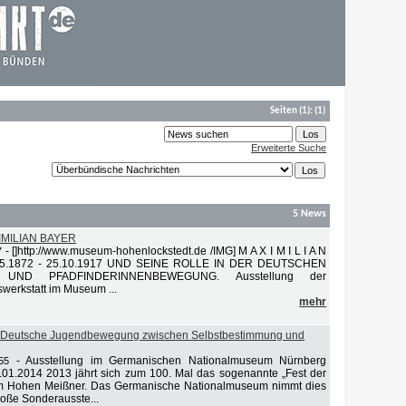
Seiten
(1):
(1)
Erweiterte Suche
5 News
MILIAN BAYER
-
[]http://www.museum-hohenlockstedt.de /IMG] M A X I M I L I A N
7
05.1872 - 25.10.1917 UND SEINE ROLLE IN DER DEUTSCHEN
 UND PFADFINDERINNENBEWEGUNG. Ausstellung der
swerkstatt im Museum ...
mehr
. Deutsche Jugendbewegung zwischen Selbstbestimmung und
-
Ausstellung im Germanischen Nationalmuseum Nürnberg
55
.01.2014 2013 jährt sich zum 100. Mal das sogenannte „Fest der
m Hohen Meißner. Das Germanische Nationalmuseum nimmt dies
roße Sonderausste...