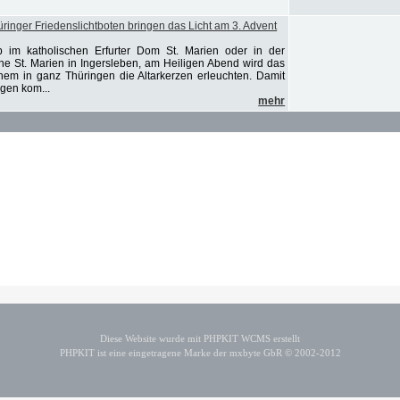
inger Friedenslichtboten bringen das Licht am 3. Advent
 im katholischen Erfurter Dom St. Marien oder in der
che St. Marien in Ingersleben, am Heiligen Abend wird das
ehem in ganz Thüringen die Altarkerzen erleuchten. Damit
ngen kom...
mehr
Diese Website wurde mit PHPKIT WCMS erstellt
PHPKIT ist eine eingetragene Marke der mxbyte GbR © 2002-2012