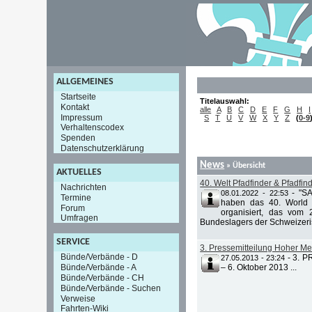
ALLGEMEINES
Startseite
Titelauswahl:
Kontakt
alle
A
B
C
D
E
F
G
H
I
Impressum
S
T
U
V
W
X
Y
Z
(
0-9
Verhaltenscodex
Spenden
Datenschutzerklärung
News
» Übersicht
AKTUELLES
40. Welt Pfadfinder & Pfadfi
Nachrichten
-
"S
08.01.2022 - 22:53
Termine
haben das 40. World 
Forum
organisiert, das vom 
Umfragen
Bundeslagers der Schweizeri
SERVICE
3. Pressemitteilung Hoher M
Bünde/Verbände - D
-
3. P
27.05.2013 - 23:24
Bünde/Verbände - A
– 6. Oktober 2013 ...
Bünde/Verbände - CH
Bünde/Verbände - Suchen
Verweise
Fahrten-Wiki