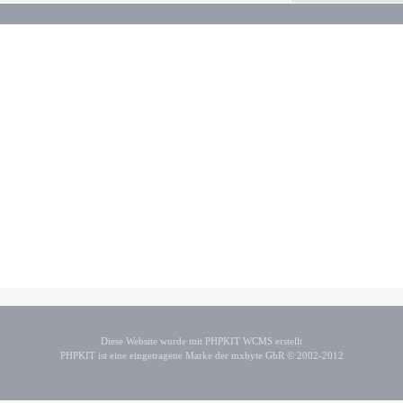
Diese Website wurde mit PHPKIT WCMS erstellt
PHPKIT ist eine eingetragene Marke der mxbyte GbR © 2002-2012