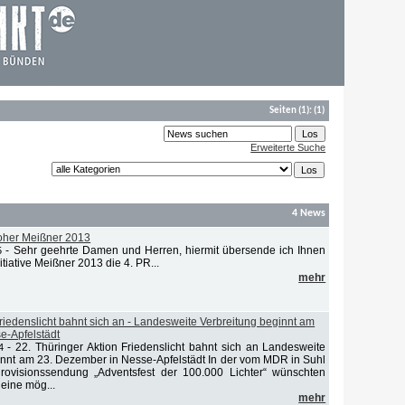
Seiten
(1):
(1)
Erweiterte Suche
4 News
Hoher Meißner 2013
-
Sehr geehrte Damen und Herren, hiermit übersende ich Ihnen
5
tiative Meißner 2013 die 4. PR...
mehr
Friedenslicht bahnt sich an - Landesweite Verbreitung beginnt am
e-Apfelstädt
-
22. Thüringer Aktion Friedenslicht bahnt sich an Landesweite
4
innt am 23. Dezember in Nesse-Apfelstädt In der vom MDR in Suhl
urovisionssendung „Adventsfest der 100.000 Lichter“ wünschten
 eine mög...
mehr