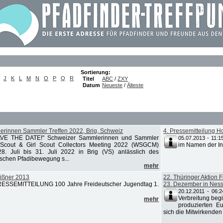
Sortierung:
J
K
L
M
N
O
P
Q
R
Titel
ABC
/
ZXY
)
Datum
Neueste
/
Älteste
nderinnen Sammler Treffen 2022, Brig, Schweiz
4. Pressemitteilung 
AVE THE DATE!" Schweizer Sammlerinnen und Sammler
05.07.2013 - 11:1
Scout & Girl Scout Collectors Meeting 2022 (WSGCM)
im Namen der Ini
28. Juli bis 31. Juli 2022 in Brig (VS) anlässlich des
schen Pfadibewegung s...
mehr
eißner 2013
22. Thüringer Aktion 
RESSEMITTEILUNG 100 Jahre Freideutscher Jugendtag 1.
23. Dezember in Ness
20.12.2011 - 06:2
Verbreitung beg
mehr
produzierten E
sich die Mitwirkenden