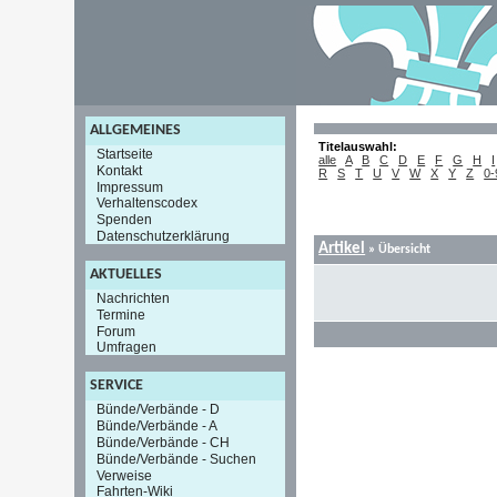
ALLGEMEINES
Titelauswahl:
Startseite
alle
A
B
C
D
E
F
G
H
I
Kontakt
R
S
T
U
V
W
X
Y
Z
0-
Impressum
Verhaltenscodex
Spenden
Datenschutzerklärung
Artikel
»
Übersicht
AKTUELLES
Nachrichten
Termine
Forum
Umfragen
SERVICE
Bünde/Verbände - D
Bünde/Verbände - A
Bünde/Verbände - CH
Bünde/Verbände - Suchen
Verweise
Fahrten-Wiki