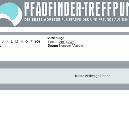
Sortierung:
J
K
L
M
N
O
P
(
Q
)
Titel
ABC
/
ZXY
9
Datum
Neueste
/
Älteste
Keine Artikel gefunden.