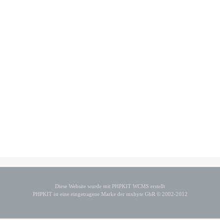
Diese Website wurde mit PHPKIT WCMS erstellt
PHPKIT ist eine eingetragene Marke der mxbyte GbR © 2002-2012