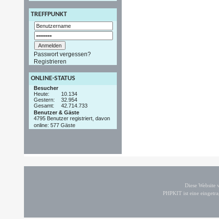
TREFFPUNKT
Passwort vergessen?
Registrieren
ONLINE-STATUS
Besucher
Heute:
10.134
Gestern:
32.954
Gesamt:
42.714.733
Benutzer & Gäste
4795 Benutzer registriert, davon
online: 577 Gäste
Diese Website
PHPKIT ist eine einget