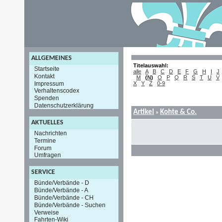
ALLGEMEINES
Titelauswahl:
Startseite
alle
A
B
C
D
E
F
G
H
I
J
Kontakt
M
(
N
)
O
P
Q
R
S
T
U
V
Impressum
X
Y
Z
0-9
Verhaltenscodex
Spenden
Datenschutzerklärung
Artikel
Kohte & Co.
»
AKTUELLES
Nachrichten
Termine
Forum
Umfragen
SERVICE
Bünde/Verbände - D
Bünde/Verbände - A
Bünde/Verbände - CH
Bünde/Verbände - Suchen
Verweise
Fahrten-Wiki