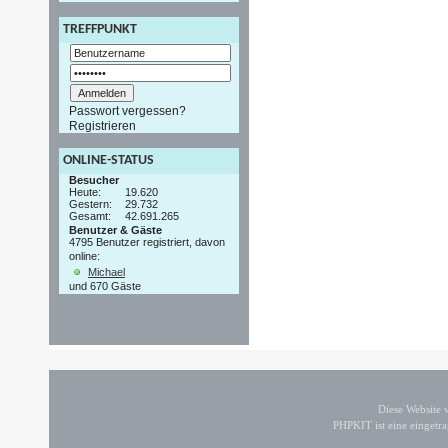
TREFFPUNKT
Passwort vergessen?
Registrieren
ONLINE-STATUS
Besucher
Heute:
19.620
Gestern:
29.732
Gesamt:
42.691.265
Benutzer & Gäste
4795 Benutzer registriert, davon
online:
Michael
und 670 Gäste
Diese Website
PHPKIT ist eine einget