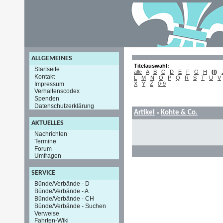
ALLGEMEINES
Titelauswahl:
Startseite
alle
A
B
C
D
E
F
G
H
(
I
)
Kontakt
L
M
N
O
P
Q
R
S
T
U
V
Impressum
X
Y
Z
0-9
Verhaltenscodex
Spenden
Datenschutzerklärung
Artikel
Kohte & Co.
»
AKTUELLES
Nachrichten
Termine
Forum
Umfragen
SERVICE
Bünde/Verbände - D
Bünde/Verbände - A
Bünde/Verbände - CH
Bünde/Verbände - Suchen
Verweise
Fahrten-Wiki