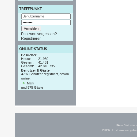
TREFFPUNKT
Passwort vergessen?
Registrieren
ONLINE-STATUS
Besucher
Heute:
21.930
Gestern:
41.481
Gesamt:
42.810.735
Benutzer & Gäste
4797 Benutzer registriert, davon
online:
Matti
und 575 Gäste
Diese Website
PHPKIT ist eine einget