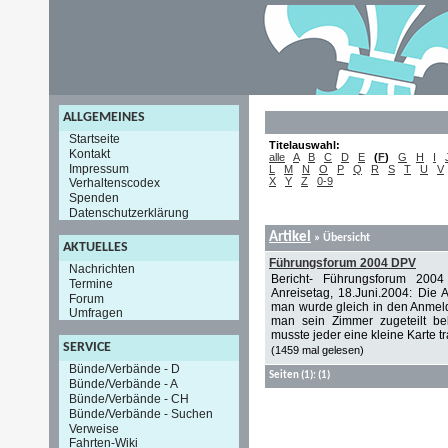
ALLGEMEINES
Startseite
Titelauswahl:
Kontakt
alle
A
B
C
D
E
(
F
)
G
H
I
Impressum
L
M
N
O
P
Q
R
S
T
U
V
X
Y
Z
0-9
Verhaltenscodex
Spenden
Datenschutzerklärung
Artikel
»
Übersicht
AKTUELLES
Führungsforum 2004 DPV
Nachrichten
Bericht- Führungsforum 2004
Termine
Anreisetag, 18.Juni.2004: Die 
Forum
man wurde gleich in den Anmel
Umfragen
man sein Zimmer zugeteilt be
musste jeder eine kleine Karte tr
SERVICE
(1459 mal gelesen)
Bünde/Verbände - D
Seiten
(1):
(1)
Bünde/Verbände - A
Bünde/Verbände - CH
Bünde/Verbände - Suchen
Verweise
Fahrten-Wiki