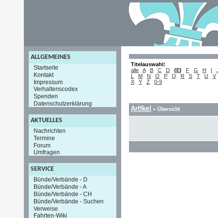
ALLGEMEINES
Titelauswahl:
Startseite
alle
A
B
C
D
(
E
)
F
G
H
I
Kontakt
L
M
N
O
P
Q
R
S
T
U
V
Impressum
X
Y
Z
0-9
Verhaltenscodex
Spenden
Datenschutzerklärung
Artikel
»
Übersicht
AKTUELLES
Nachrichten
Termine
Forum
Umfragen
SERVICE
Bünde/Verbände - D
Bünde/Verbände - A
Bünde/Verbände - CH
Bünde/Verbände - Suchen
Verweise
Fahrten-Wiki