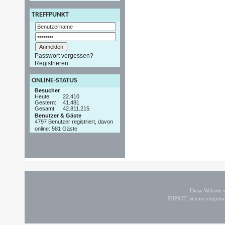
TREFFPUNKT
Passwort vergessen?
Registrieren
ONLINE-STATUS
Besucher
Heute:
22.410
Gestern:
41.481
Gesamt:
42.811.215
Benutzer & Gäste
4797 Benutzer registriert, davon
online: 581 Gäste
Diese Website
PHPKIT ist eine einget