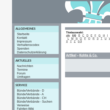
ALLGEMEINES
Titelauswahl:
Startseite
alle
(
A
)
B
C
D
E
F
G
H
I
Kontakt
L
M
N
O
P
Q
R
S
T
U
Impressum
X
Y
Z
0-9
Verhaltenscodex
Spenden
Datenschutzerklärung
Artikel
Kohte & Co.
»
AKTUELLES
Nachrichten
Termine
Forum
Umfragen
SERVICE
Bünde/Verbände - D
Bünde/Verbände - A
Bünde/Verbände - CH
Bünde/Verbände - Suchen
Verweise
Fahrten-Wiki