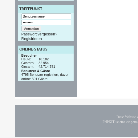
TREFFPUNKT
Passwort vergessen?
Registrieren
ONLINE-STATUS
Besucher
Heute:
10.182
Gestern:
32.954
Gesamt:
42.714.781
Benutzer & Gäste
4795 Benutzer registriert, davon
online: 591 Gäste
Diese Website
PHPKIT ist eine einget