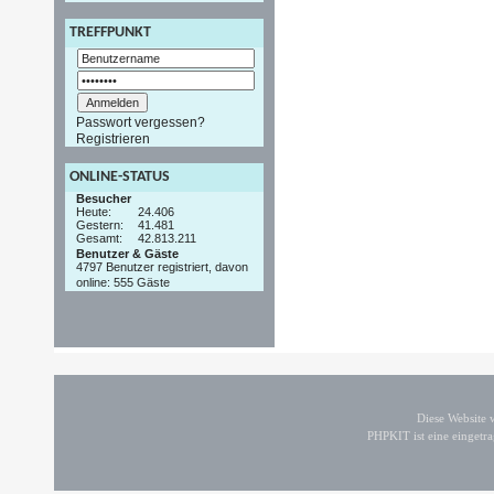
TREFFPUNKT
Passwort vergessen?
Registrieren
ONLINE-STATUS
Besucher
Heute:
24.406
Gestern:
41.481
Gesamt:
42.813.211
Benutzer & Gäste
4797 Benutzer registriert, davon
online: 555 Gäste
Diese Website
PHPKIT ist eine einget