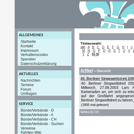
ALLGEMEINES
Startseite
Titelauswahl:
Kontakt
alle
A
B
C
D
E
F
G
H
I
J
Impressum
M
N
O
P
Q
R
S
T
U
V
Y
Z
(
0-9
)
Verhaltenscodex
Spenden
Datenschutzerklärung
Artikel
»
Übersicht
AKTUELLES
40. Berliner Singewettstreit 20
Nachrichten
40. Berliner Singwettstreit 20
Termine
Mittwoch, 27.08.2003 Lars H
Forum
Kameraden an, um sich zu erk
Umfragen
auf der Großfahrt angespro
Berliner Singwettstreit zu fahren, 
SERVICE
(1805 mal gelesen)
Bünde/Verbände - D
Seiten
(1):
(1)
Bünde/Verbände - A
Bünde/Verbände - CH
Bünde/Verbände - Suchen
Verweise
Fahrten-Wiki