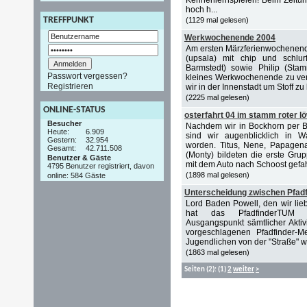
Kennenlernspielen! Beim Zeitun
hoch h...
TREFFPUNKT
(1129 mal gelesen)
Werkwochenende 2004
Am ersten Märzferienwochenende 
(upsala) mit chip und schl
Barmstedt) sowie Philip (Sta
Passwort vergessen?
kleines Werkwochenende zu vera
Registrieren
wir in der Innenstadt um Stoff zu 
(2225 mal gelesen)
ONLINE-STATUS
osterfahrt 04 im stamm roter l
Besucher
Nachdem wir in Bockhorn per
Heute:
6.909
sind wir augenblicklich in W
Gestern:
32.954
worden. Titus, Nene, Papagena
Gesamt:
42.711.508
(Monty) bildeten die erste Gru
Benutzer & Gäste
mit dem Auto nach Schoost gefah
4795 Benutzer registriert, davon
(1898 mal gelesen)
online: 584 Gäste
Unterscheidung zwischen Pfadf
Lord Baden Powell, den wir lieb
hat das PfadfinderTUM 
Ausgangspunkt sämtlicher Aktiv
vorgeschlagenen Pfadfinder-M
Jugendlichen von der "Straße" we
(1863 mal gelesen)
Seiten
(2):
(1)
2
weiter
>