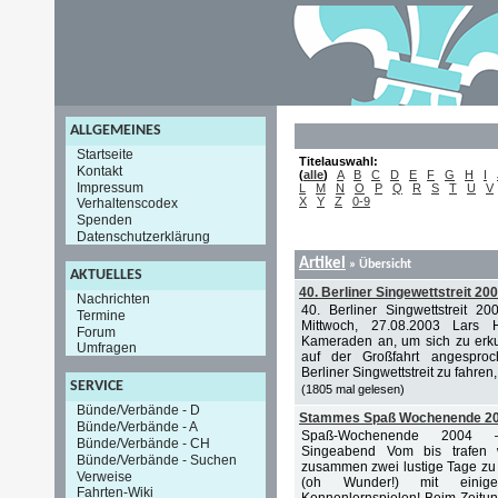
ALLGEMEINES
Startseite
Titelauswahl:
Kontakt
(
alle
)
A
B
C
D
E
F
G
H
I
Impressum
L
M
N
O
P
Q
R
S
T
U
V
X
Y
Z
0-9
Verhaltenscodex
Spenden
Datenschutzerklärung
Artikel
»
Übersicht
AKTUELLES
40. Berliner Singewettstreit 20
Nachrichten
40. Berliner Singwettstreit 20
Termine
Mittwoch, 27.08.2003 Lars H
Forum
Kameraden an, um sich zu erk
Umfragen
auf der Großfahrt angespro
Berliner Singwettstreit zu fahren, 
SERVICE
(1805 mal gelesen)
Bünde/Verbände - D
Stammes Spaß Wochenende 2
Bünde/Verbände - A
Spaß-Wochenende 2004 –
Bünde/Verbände - CH
Singeabend Vom bis trafen
Bünde/Verbände - Suchen
zusammen zwei lustige Tage zu v
Verweise
(oh Wunder!) mit einigen
Fahrten-Wiki