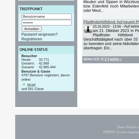
Meuten und Sippen in Würzbur
bzw. Estenfeld noch Mitarbeiten
TREFFPUNKT
oder Meut...
Pfadfinderhilfsfond: Auf neuem P
-
Auf sein
23.10.2023 - 13:56
am 21. Oktober 2023 in P
Passwort vergessen?
Pfadfinder Hilfsfon
Registrieren
Geschäftstätigkeit nach über 33
zu beenden und seine Aktivitäten
übertragen. Ein...
ONLINE-STATUS
Besucher
Heute:
33.771
Seiten
(13):
(1)
2
3
weiter
>
Gestern:
42.868
Gesamt:
42.865.444
Benutzer & Gäste
4797 Benutzer registriert, davon
online:
tecan
und 591 Gäste
Diese Website
PHPKIT ist eine einget