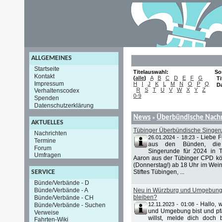
ALLGEMEINES
Startseite
Titelauswahl:
So
Kontakt
(
alle
)
A
B
C
D
E
F
G
Ti
Impressum
H
I
J
K
L
M
N
O
P
Q
D
R
S
T
U
V
W
X
Y
Z
Verhaltenscodex
0-9
Spenden
Datenschutzerklärung
News
Überbündische Nachr
»
AKTUELLES
Tübinger Überbündische Singer
Nachrichten
-
Liebe 
26.01.2024 - 18:23
Termine
aus den Bünden, die 
Forum
Singerunde für 2024 in 
Umfragen
Aaron aus der Tübinger CPD kö
(Donnerstag!) ab 18 Uhr im Wein
Stiftes Tübingen, ...
SERVICE
Bünde/Verbände - D
Bünde/Verbände - A
Neu in Würzburg und Umgebung u
bleiben?
Bünde/Verbände - CH
-
Hallo, 
12.11.2023 - 01:08
Bünde/Verbände - Suchen
und Umgebung bist und pfa
Verweise
willst, melde dich doch 
Fahrten-Wiki