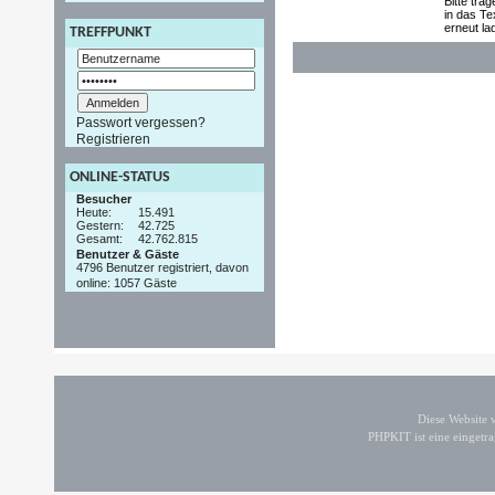
Bitte tra
in das Te
erneut la
TREFFPUNKT
Passwort vergessen?
Registrieren
ONLINE-STATUS
Besucher
Heute:
15.491
Gestern:
42.725
Gesamt:
42.762.815
Benutzer & Gäste
4796 Benutzer registriert, davon
online: 1057 Gäste
Diese Website
PHPKIT ist eine einget