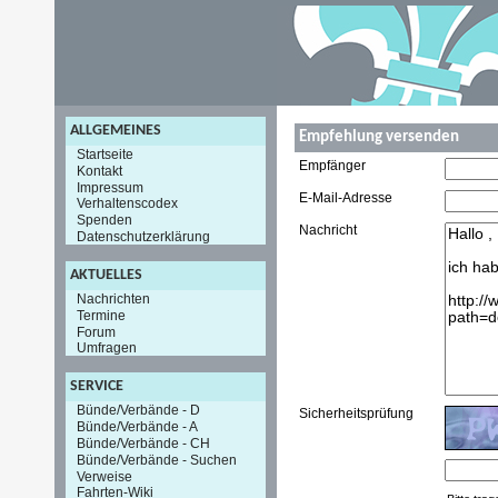
ALLGEMEINES
Empfehlung versenden
Startseite
Empfänger
Kontakt
Impressum
E-Mail-Adresse
Verhaltenscodex
Spenden
Nachricht
Datenschutzerklärung
AKTUELLES
Nachrichten
Termine
Forum
Umfragen
SERVICE
Bünde/Verbände - D
Sicherheitsprüfung
Bünde/Verbände - A
Bünde/Verbände - CH
Bünde/Verbände - Suchen
Verweise
Fahrten-Wiki