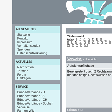
ALLGEMEINES
Startseite
Titelauswahl:
Kontakt
(
alle
)
A
B
C
D
E
F
G
H
I
Impressum
K
L
M
N
O
P
Q
R
S
T
U
W
X
Y
Z
0-9
Verhaltenscodex
Spenden
Datenschutzerklärung
Verweise
» Übersicht
AKTUELLES
Aufsichtspflicht.de
Nachrichten
Termine
Bereitgestellt durch 2 Rechtsanw
Forum
hier das nötige Rechtswissen an
Umfragen
SERVICE
Bünde/Verbände - D
Bünde/Verbände - A
Bünde/Verbände - CH
Bünde/Verbände - Suchen
Verweise
Seiten
(1):
(1)
Fahrten-Wiki