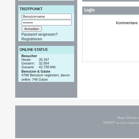
TREFFPUNKT
Login
Kommentare si
Passwort vergessen?
Registrieren
ONLINE-STATUS
Besucher
Heute:
35.347
Gestern:
32.954
Gesamt:
42.739.946
Benutzer & Gäste
4796 Benutzer registriert, davon
online: 748 Gäste
Diese Website
PHPKIT ist eine einget