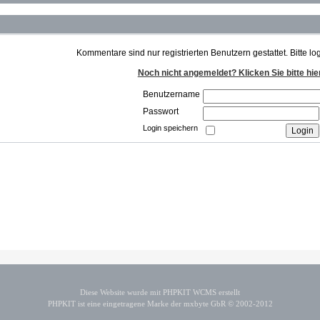
Kommentare sind nur registrierten Benutzern gestattet. Bitte lo
Noch nicht angemeldet? Klicken Sie bitte hie
Benutzername
Passwort
Login speichern
Diese Website wurde mit PHPKIT WCMS erstellt
PHPKIT ist eine eingetragene Marke der mxbyte GbR © 2002-2012