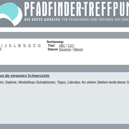
Sortierung:
I
J
K
L
M
N
O
P
Q
Titel
ABC
/
ZXY
9
Datum
Neueste
/
Älteste
an die eleganten Schwarzzelte
, Galerie, Modellbau-Schablonen, Tipps, Literatur. An vielen Stellen lenkt diese 