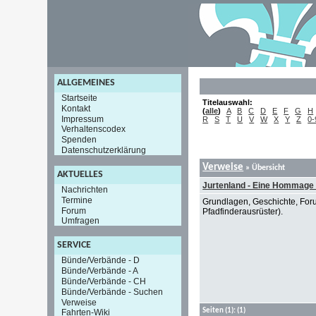
ALLGEMEINES
Startseite
Titelauswahl:
Kontakt
(
alle
)
A
B
C
D
E
F
G
H
Impressum
R
S
T
U
V
W
X
Y
Z
0-
Verhaltenscodex
Spenden
Datenschutzerklärung
Verweise
» Übersicht
AKTUELLES
Jurtenland - Eine Hommage 
Nachrichten
Termine
Grundlagen, Geschichte, Forum
Forum
Pfadfinderausrüster).
Umfragen
SERVICE
Bünde/Verbände - D
Bünde/Verbände - A
Bünde/Verbände - CH
Bünde/Verbände - Suchen
Verweise
Seiten
(1):
(1)
Fahrten-Wiki