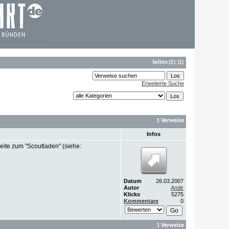
Seiten
(1):
(1)
Erweiterte Suche
1 Verweise
Infos
Seite zum "Scoutladen" (siehe:
Datum
26.03.2007
Autor
Andir
Klicks
5275
Kommentare
0
1 Verweise