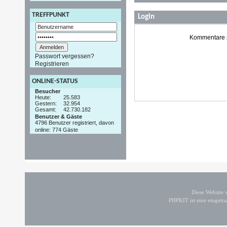
TREFFPUNKT
Login
Kommentare si
Passwort vergessen?
Registrieren
ONLINE-STATUS
Besucher
Heute:
25.583
Gestern:
32.954
Gesamt:
42.730.182
Benutzer & Gäste
4796 Benutzer registriert, davon
online: 774 Gäste
Diese Website
PHPKIT ist eine einget