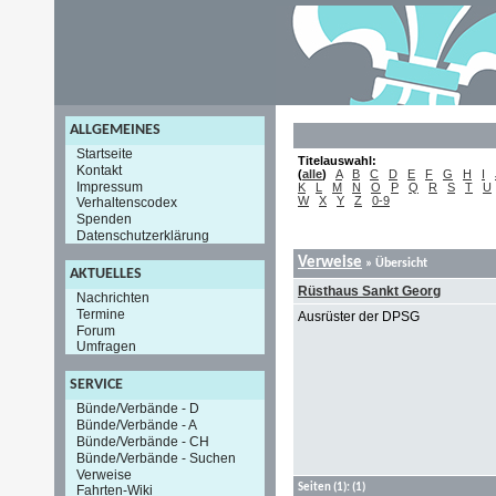
ALLGEMEINES
Startseite
Titelauswahl:
Kontakt
(
alle
)
A
B
C
D
E
F
G
H
I
Impressum
K
L
M
N
O
P
Q
R
S
T
U
W
X
Y
Z
0-9
Verhaltenscodex
Spenden
Datenschutzerklärung
Verweise
» Übersicht
AKTUELLES
Rüsthaus Sankt Georg
Nachrichten
Termine
Ausrüster der DPSG
Forum
Umfragen
SERVICE
Bünde/Verbände - D
Bünde/Verbände - A
Bünde/Verbände - CH
Bünde/Verbände - Suchen
Verweise
Seiten
(1):
(1)
Fahrten-Wiki