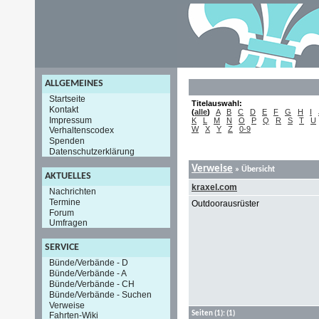
ALLGEMEINES
Startseite
Titelauswahl:
Kontakt
(
alle
)
A
B
C
D
E
F
G
H
I
Impressum
K
L
M
N
O
P
Q
R
S
T
U
W
X
Y
Z
0-9
Verhaltenscodex
Spenden
Datenschutzerklärung
Verweise
» Übersicht
AKTUELLES
kraxel.com
Nachrichten
Termine
Outdoorausrüster
Forum
Umfragen
SERVICE
Bünde/Verbände - D
Bünde/Verbände - A
Bünde/Verbände - CH
Bünde/Verbände - Suchen
Verweise
Seiten
(1):
(1)
Fahrten-Wiki