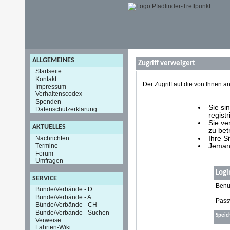
ALLGEMEINES
Zugriff verweigert
Startseite
Kontakt
Der Zugriff auf die von Ihnen
Impressum
Verhaltenscodex
Spenden
Sie si
Datenschutzerklärung
registr
Sie ve
AKTUELLES
zu bet
Nachrichten
Ihre S
Termine
Jemand
Forum
Umfragen
Logi
SERVICE
Benu
Bünde/Verbände - D
Bünde/Verbände - A
Pass
Bünde/Verbände - CH
Bünde/Verbände - Suchen
Speic
Verweise
Fahrten-Wiki