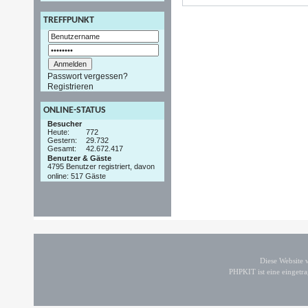
TREFFPUNKT
Passwort vergessen?
Registrieren
ONLINE-STATUS
Besucher
Heute:
772
Gestern:
29.732
Gesamt:
42.672.417
Benutzer & Gäste
4795 Benutzer registriert, davon
online: 517 Gäste
Diese Website
PHPKIT ist eine einget