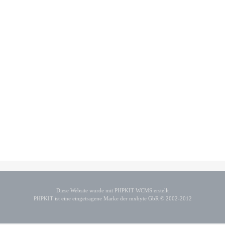
Diese Website wurde mit PHPKIT WCMS erstellt
PHPKIT ist eine eingetragene Marke der mxbyte GbR © 2002-2012