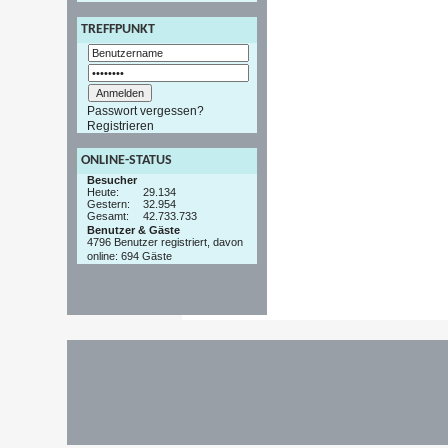
TREFFPUNKT
Passwort vergessen?
Registrieren
ONLINE-STATUS
Besucher
Heute:
29.134
Gestern:
32.954
Gesamt:
42.733.733
Benutzer & Gäste
4796 Benutzer registriert, davon
online: 694 Gäste