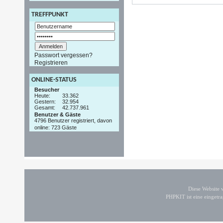
TREFFPUNKT
Passwort vergessen?
Registrieren
ONLINE-STATUS
Besucher
Heute:
33.362
Gestern:
32.954
Gesamt:
42.737.961
Benutzer & Gäste
4796 Benutzer registriert, davon
online: 723 Gäste
Diese Website
PHPKIT ist eine einget