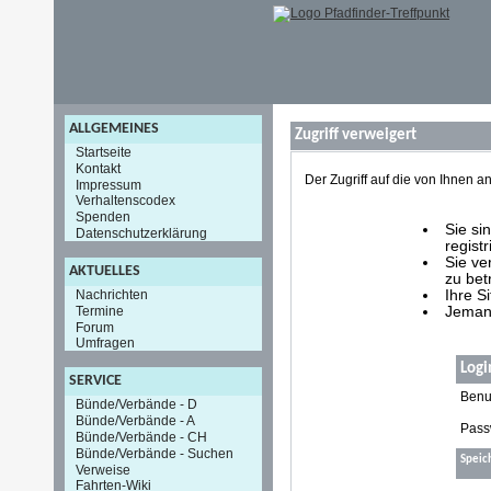
ALLGEMEINES
Zugriff verweigert
Startseite
Kontakt
Der Zugriff auf die von Ihnen
Impressum
Verhaltenscodex
Spenden
Sie si
Datenschutzerklärung
registr
Sie ve
AKTUELLES
zu bet
Nachrichten
Ihre S
Termine
Jemand
Forum
Umfragen
Logi
SERVICE
Benu
Bünde/Verbände - D
Bünde/Verbände - A
Pass
Bünde/Verbände - CH
Bünde/Verbände - Suchen
Speic
Verweise
Fahrten-Wiki