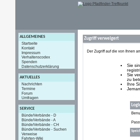
ALLGEMEINES
Zugriff verweigert
Startseite
Kontakt
Der Zugriff auf die von Ihnen
Impressum
Verhaltenscodex
Spenden
Sie si
Datenschutzerklärung
registr
Sie ve
AKTUELLES
zu bet
Nachrichten
Ihre S
Termine
Jemand
Forum
Umfragen
Logi
SERVICE
Benu
Bünde/Verbände - D
Bünde/Verbände - A
Pass
Bünde/Verbände - CH
Bünde/Verbände - Suchen
Speic
Verweise
Fahrten-Wiki