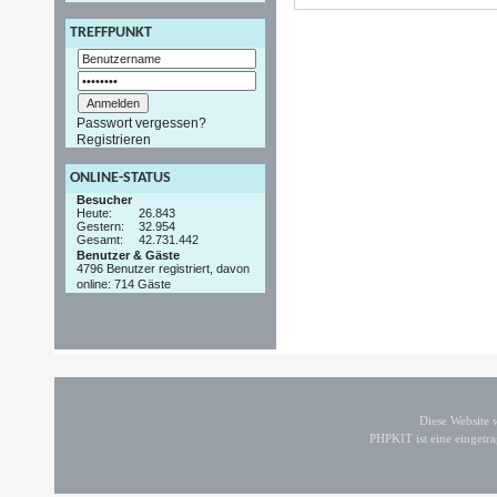
TREFFPUNKT
Passwort vergessen?
Registrieren
ONLINE-STATUS
Besucher
Heute:
26.843
Gestern:
32.954
Gesamt:
42.731.442
Benutzer & Gäste
4796 Benutzer registriert, davon
online: 714 Gäste
Diese Website
PHPKIT ist eine einget