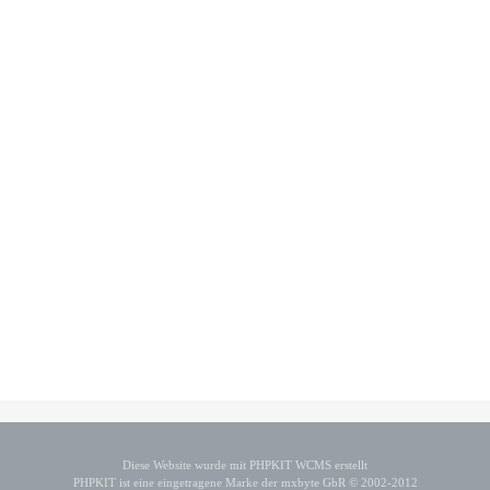
Diese Website wurde mit PHPKIT WCMS erstellt
PHPKIT ist eine eingetragene Marke der mxbyte GbR © 2002-2012