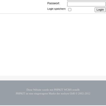
Passwort
Login speichern
Diese Website wurde mit PHPKIT WCMS erstellt
PHPKIT ist eine eingetragene Marke der mxbyte GbR © 2002-2012