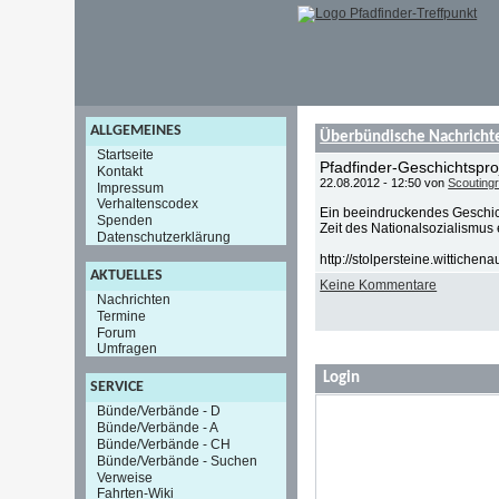
ALLGEMEINES
Überbündische Nachricht
Startseite
Pfadfinder-Geschichtsproj
Kontakt
22.08.2012 - 12:50 von
Scouting
Impressum
Verhaltenscodex
Ein beeindruckendes Geschich
Spenden
Zeit des Nationalsozialismus
Datenschutzerklärung
http://stolpersteine.wittichena
AKTUELLES
Keine Kommentare
Nachrichten
Termine
Forum
Umfragen
Login
SERVICE
Bünde/Verbände - D
Bünde/Verbände - A
Bünde/Verbände - CH
Bünde/Verbände - Suchen
Verweise
Fahrten-Wiki