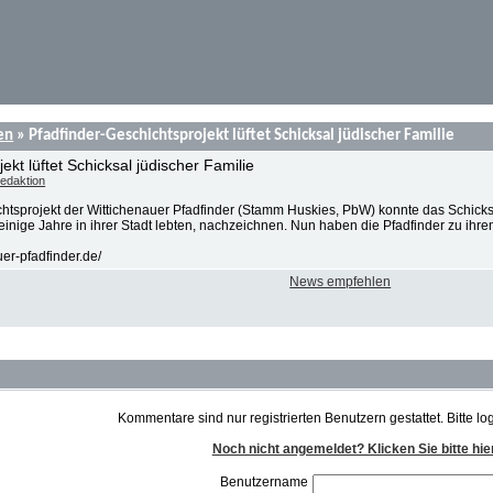
en
» Pfadfinder-Geschichtsprojekt lüftet Schicksal jüdischer Familie
ekt lüftet Schicksal jüdischer Familie
redaktion
tsprojekt der Wittichenauer Pfadfinder (Stamm Huskies, PbW) konnte das Schicksa
 einige Jahre in ihrer Stadt lebten, nachzeichnen. Nun haben die Pfadfinder zu ih
uer-pfadfinder.de/
News empfehlen
Kommentare sind nur registrierten Benutzern gestattet. Bitte lo
Noch nicht angemeldet? Klicken Sie bitte hie
Benutzername