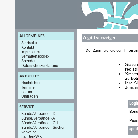
ALLGEMEINES
Zugriff verweigert
Startseite
Kontakt
Der Zugriff auf die von Ihnen
Impressum
Verhaltenscodex
Spenden
Sie si
Datenschutzerklärung
registr
Sie ve
AKTUELLES
zu bet
Nachrichten
Ihre S
Termine
Jemand
Forum
Umfragen
Logi
SERVICE
Benu
Bünde/Verbände - D
Bünde/Verbände - A
Pass
Bünde/Verbände - CH
Bünde/Verbände - Suchen
Speic
Verweise
Fahrten-Wiki