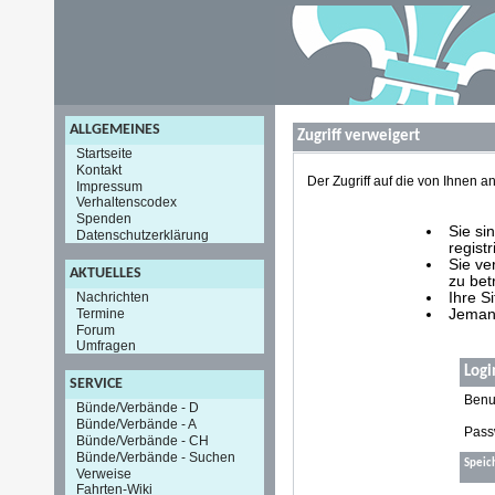
ALLGEMEINES
Zugriff verweigert
Startseite
Kontakt
Der Zugriff auf die von Ihnen
Impressum
Verhaltenscodex
Spenden
Sie si
Datenschutzerklärung
registr
Sie ve
AKTUELLES
zu bet
Nachrichten
Ihre S
Termine
Jemand
Forum
Umfragen
Logi
SERVICE
Benu
Bünde/Verbände - D
Bünde/Verbände - A
Pass
Bünde/Verbände - CH
Bünde/Verbände - Suchen
Speic
Verweise
Fahrten-Wiki