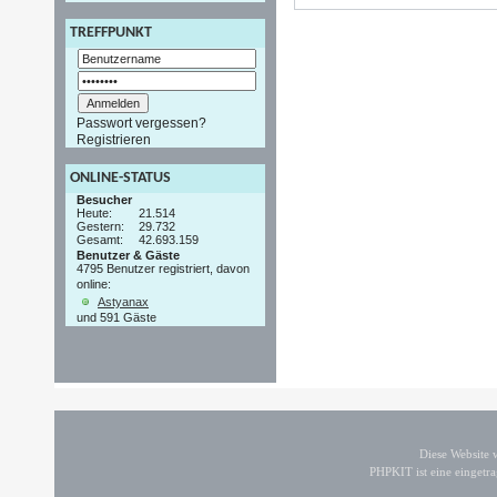
TREFFPUNKT
Passwort vergessen?
Registrieren
ONLINE-STATUS
Besucher
Heute:
21.514
Gestern:
29.732
Gesamt:
42.693.159
Benutzer & Gäste
4795 Benutzer registriert, davon
online:
Astyanax
und 591 Gäste
Diese Website
PHPKIT ist eine einget