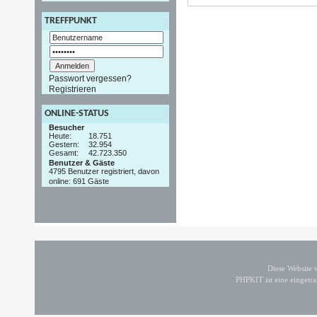
TREFFPUNKT
Passwort vergessen?
Registrieren
ONLINE-STATUS
Besucher
Heute:
18.751
Gestern:
32.954
Gesamt:
42.723.350
Benutzer & Gäste
4795 Benutzer registriert, davon
online: 691 Gäste
Diese Website
PHPKIT ist eine einget