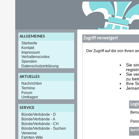
ALLGEMEINES
Zugriff verweigert
Startseite
Kontakt
Der Zugriff auf die von Ihnen
Impressum
Verhaltenscodex
Spenden
Sie si
Datenschutzerklärung
registr
Sie ve
AKTUELLES
zu bet
Nachrichten
Ihre S
Termine
Jemand
Forum
Umfragen
Logi
SERVICE
Benu
Bünde/Verbände - D
Bünde/Verbände - A
Pass
Bünde/Verbände - CH
Bünde/Verbände - Suchen
Speic
Verweise
Fahrten-Wiki