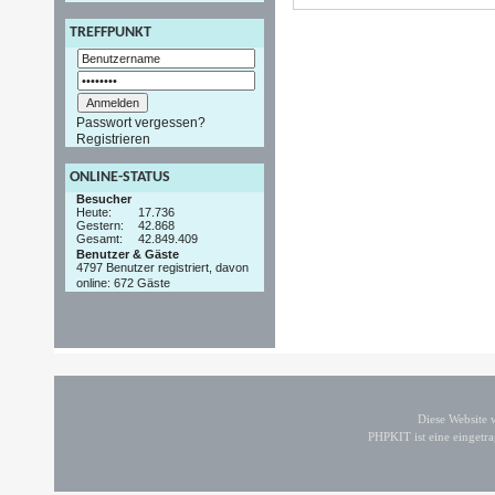
TREFFPUNKT
Passwort vergessen?
Registrieren
ONLINE-STATUS
Besucher
Heute:
17.736
Gestern:
42.868
Gesamt:
42.849.409
Benutzer & Gäste
4797 Benutzer registriert, davon
online: 672 Gäste
Diese Website
PHPKIT ist eine einget