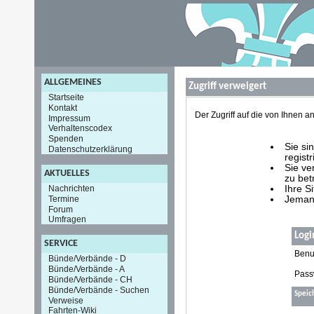
ALLGEMEINES
Zugriff verweigert
Startseite
Kontakt
Der Zugriff auf die von Ihnen
Impressum
Verhaltenscodex
Spenden
Sie si
Datenschutzerklärung
registr
Sie ve
AKTUELLES
zu bet
Nachrichten
Ihre S
Termine
Jemand
Forum
Umfragen
Logi
SERVICE
Benu
Bünde/Verbände - D
Bünde/Verbände - A
Pass
Bünde/Verbände - CH
Bünde/Verbände - Suchen
Speic
Verweise
Fahrten-Wiki