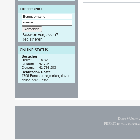
TREFFPUNKT
Passwort vergessen?
Registrieren
ONLINE-STATUS
Besucher
Heute:
18.879
Gestern:
42.725
Gesamt:
42.766.203
Benutzer & Gäste
4796 Benutzer registriert, davon
online: 592 Gäste
Diese Website
PHPKIT ist eine einget