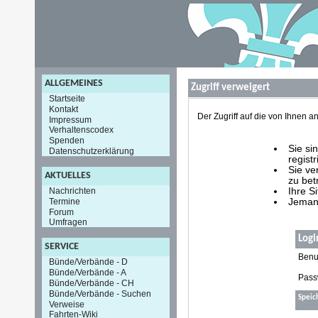
ALLGEMEINES
Zugriff verweigert
Startseite
Kontakt
Der Zugriff auf die von Ihnen
Impressum
Verhaltenscodex
Spenden
Sie si
Datenschutzerklärung
registr
Sie ve
AKTUELLES
zu bet
Nachrichten
Ihre S
Termine
Jemand
Forum
Umfragen
Logi
SERVICE
Benu
Bünde/Verbände - D
Bünde/Verbände - A
Pass
Bünde/Verbände - CH
Bünde/Verbände - Suchen
Speic
Verweise
Fahrten-Wiki