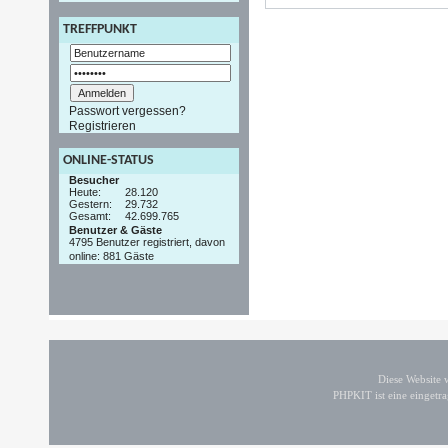
TREFFPUNKT
Passwort vergessen?
Registrieren
ONLINE-STATUS
Besucher
Heute:
28.120
Gestern:
29.732
Gesamt:
42.699.765
Benutzer & Gäste
4795 Benutzer registriert, davon
online: 881 Gäste
Diese Website
PHPKIT ist eine einget