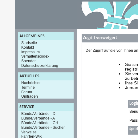
ALLGEMEINES
Zugriff verweigert
Startseite
Kontakt
Der Zugriff auf die von Ihnen
Impressum
Verhaltenscodex
Spenden
Sie si
Datenschutzerklärung
registr
Sie ve
AKTUELLES
zu bet
Nachrichten
Ihre S
Termine
Jemand
Forum
Umfragen
Logi
SERVICE
Benu
Bünde/Verbände - D
Bünde/Verbände - A
Pass
Bünde/Verbände - CH
Bünde/Verbände - Suchen
Speic
Verweise
Fahrten-Wiki